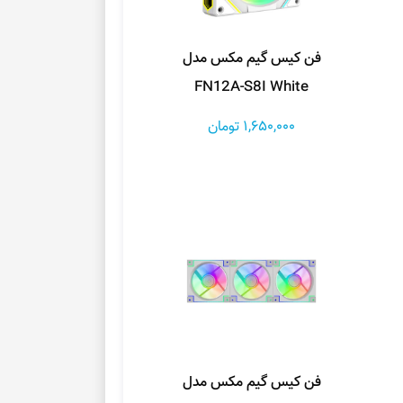
فن کیس گیم مکس مدل
FN12A-S8I White
1,650,000 تومان
فن کیس گیم مکس مدل