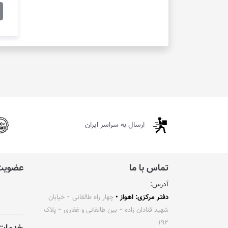
ارسال به سراسر ایران
تماس با ما
عضویت 
آدرس:
دفتر مرکزی: اهواز •
چهار راه طالقانی ⁃ خیابان
شهید قنادان زاده ⁃ بین طالقانی و غفاری ⁃ پلاک
۱۹۲