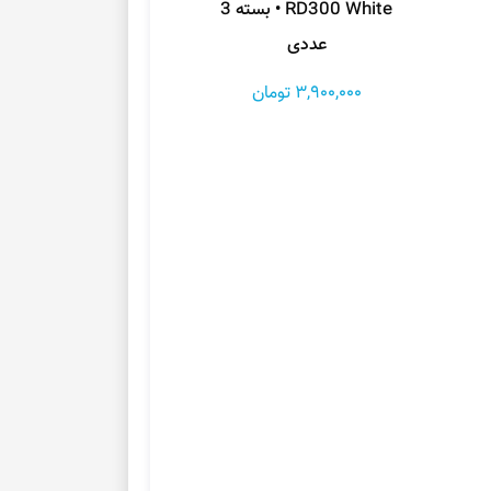
RD300 White • بسته 3
عددی
3,900,000 تومان