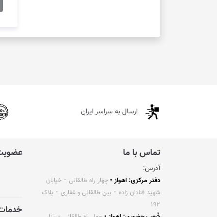
ارسال به سراسر ایران
تماس با ما
عضویت 
آدرس:
دفتر مرکزی: اهواز •
چهار راه طالقانی ⁃ خیابان
شهید قنادان زاده ⁃ بین طالقانی و غفاری ⁃ پلاک
۱۹۲
خدمات 