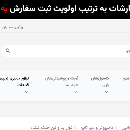
پیگیری سفارش
های
کنسول‌های
گجت و پوشیدنی‌های
لوازم جانبی، تجهیز
بازی
هوشمند
قطعات
انبی
کامپیوتر و لپ تاپ
کول پد و فن خنک کننده