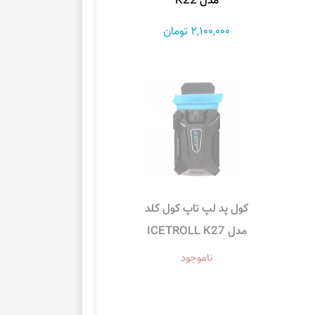
مدل K22
2,100,000 تومان
کول پد لپ تاپ کول کلد
مدل ICETROLL K27
ناموجود