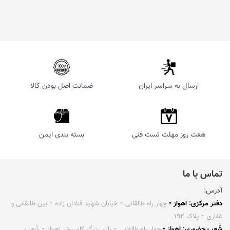
ارسال به سراسر ایران
ضمانت اصل بودن کالا
هفت روز مهلت تست فنی
بسته بندی ایمن
تماس با ما
آدرس:
دفتر مرکزی: اهواز •
چهار راه طالقانی ⁃ خیابان شهید قنادان زاده ⁃ بین طالقانی و
غفاری ⁃ پلاک ۱۹۲
شُعب حضوری: اهواز •
چهار راه طالقانی ⁃ بازار بزرگ کامپیوتر اهواز ⁃ شُعب