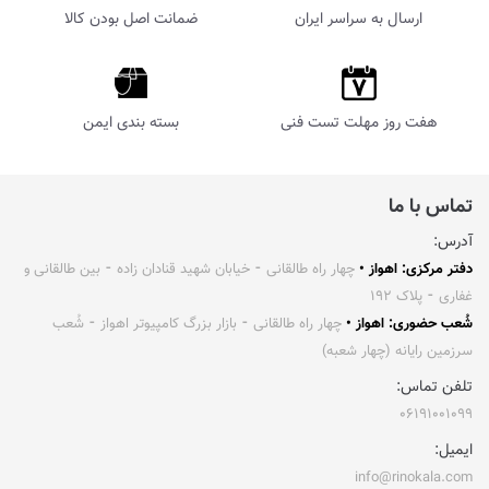
ارسال به سراسر ایران
ضمانت اصل بودن کالا
هفت روز مهلت تست فنی
بسته بندی ایمن
تماس با ما
آدرس:
دفتر مرکزی: اهواز •
چهار راه طالقانی ⁃ خیابان شهید قنادان زاده ⁃ بین طالقانی و
غفاری ⁃ پلاک ۱۹۲
شُعب حضوری: اهواز •
چهار راه طالقانی ⁃ بازار بزرگ کامپیوتر اهواز ⁃ شُعب
سرزمین رایانه (چهار شعبه)
تلفن تماس:
۰۶۱۹۱۰۰۱۰۹۹
ایمیل:
info@rinokala.com