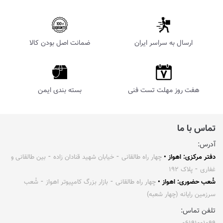
ارسال به سراسر ایران
ضمانت اصل بودن کالا
هفت روز مهلت تست فنی
بسته بندی ایمن
تماس با ما
آدرس:
دفتر مرکزی: اهواز •
چهار راه طالقانی ⁃ خیابان شهید قنادان زاده ⁃ بین طالقانی و
غفاری ⁃ پلاک ۱۹۲
شُعب حضوری: اهواز •
چهار راه طالقانی ⁃ بازار بزرگ کامپیوتر اهواز ⁃ شُعب
سرزمین رایانه (چهار شعبه)
تلفن تماس: