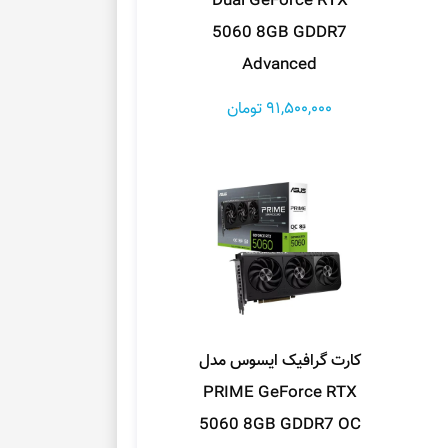
Dual GeForce RTX
5060 8GB GDDR7
Advanced
91,500,000 تومان
کارت گرافیک ایسوس مدل
PRIME GeForce RTX
5060 8GB GDDR7 OC