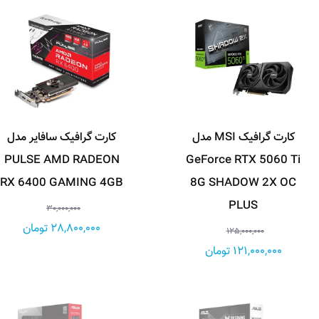
کارت گرافیک MSI مدل
کارت گرافیک سافایر مدل
PULSE AMD RADEON
GeForce RTX 5060 Ti
RX 6400 GAMING 4GB
8G SHADOW 2X OC
PLUS
30,000,000
28,800,000 تومان
125,000,000
121,000,000 تومان