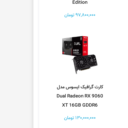
Edition
97,800,000 تومان
کارت گرافیک ایسوس مدل
Dual Radeon RX 9060
XT 16GB GDDR6
130,000,000 تومان