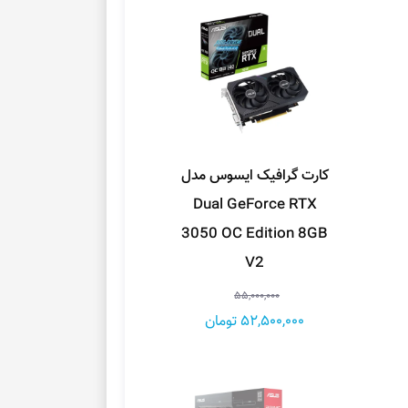
کارت گرافیک ایسوس مدل
Dual GeForce RTX
3050 OC Edition 8GB
V2
55,000,000
52,500,000 تومان