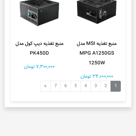
منبع تغذیه MSI مدل
منبع تغذیه دیپ کول مدل
PK450D
MPG A1250GS
1250W
7,300,000 تومان
34,000,000 تومان
»
7
6
5
4
3
2
1