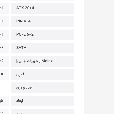
1×
ATX 20+4
1×
4+4 PIN
1×
PCI-E 6+2
3×
SATA
Molex [تجهیزات جانبی]
2×
فلاپی
❌
ابعاد و وزن
ابعاد
طول: 150× عرض: 