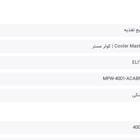
ع تغذیه
Cooler Ma | کولر مستر
ELI
MPW-4001-ACAB
کی
40