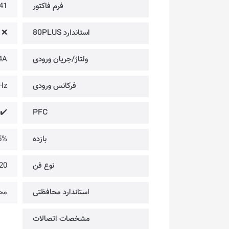
فرم فاکتور
41
استاندارد 80PLUS
❌
ولتاژ/جریان ورودی
4A
فرکانس ورودی
Hz
PFC
✔️
بازده
75% @ ران
نوع فن
120 میلی‌مت
استاندارد محافظتی
محا
مشخصات اتصالات