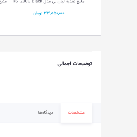
منبع تغذیه لیان لی مدل RS1200G Black
منبع تغذیه لیان لی مدل RS1000G White
33,850,000 تومان
34,000,000 تومان
توضیحات اجمالی
مشخصات
دیدگاه‌ها