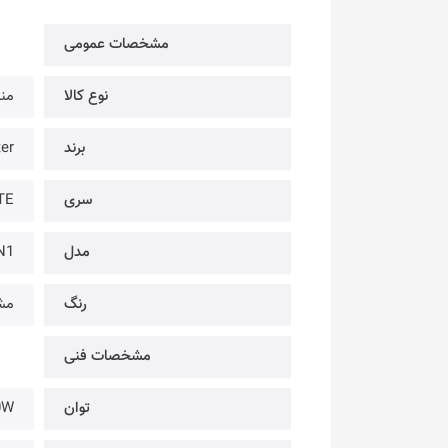
مشخصات عمومی
نوع کالا
منب
برند
ster
سری
TE
مدل
N1
رنگ
مش
مشخصات فنی
توان
0W