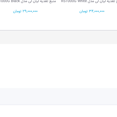
منبع تغذیه لیان لی مدل RS1000G Black
منبع تغذیه ل
29,000,000 تومان
0