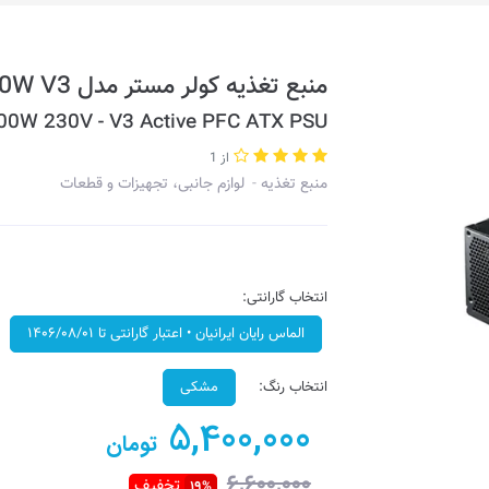
منبع تغذیه کولر مستر مدل ELITE 400W V3 – نو و بدون جعبه
400W 230V - V3 Active PFC ATX PSU
از 1
منبع تغذیه
لوازم جانبی، تجهیزات و قطعات
انتخاب گارانتی:
الماس رایان ایرانیان • اعتبار گارانتی تا ۱۴۰۶/۰۸/۰۱
انتخاب رنگ:
مشکی
5,400,000
تومان
6,600,000
تخفیف
19%