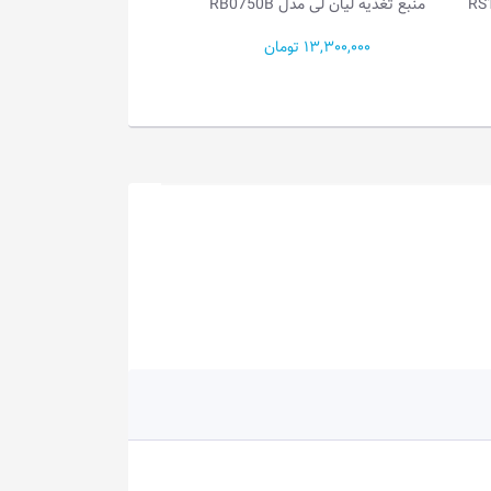
یان لی مدل RB0750B
منبع تغذیه لیان لی مدل RB0650B
13,300,00 تومان
11,900,000 تومان