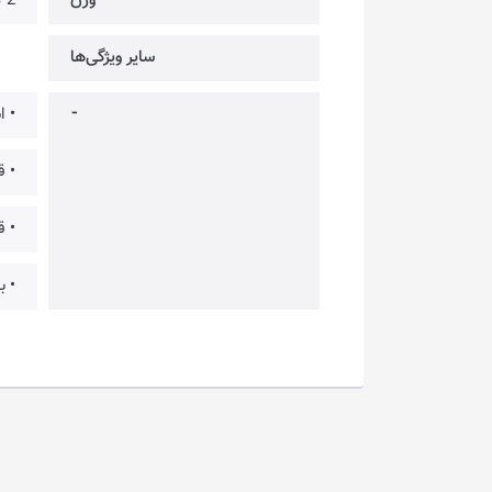
وزن
2 کیلوگرم
سایر ویژگی‌ها
⁃
• ا
• قابلیت
• قابلیت تز
• بازده