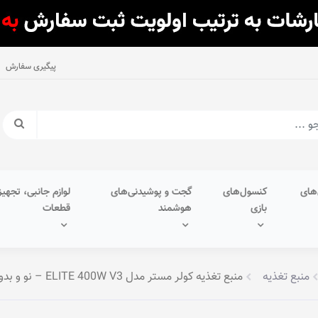
پیگیری سفارش
های
کنسول‌های
گجت و پوشیدنی‌های
لوازم جانبی، تجهیز
بازی
هوشمند
قطعات
منبع تغذیه
منبع تغذیه کولر مستر مدل ELITE 400W V3 – نو و بدون جعبه