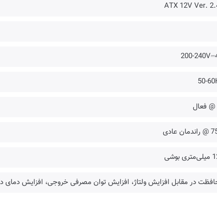
ATX 12V Ver. 2.
200-240V⎓
50-60
 @ فعال
دمان عادی
ری بوشی
فظت در مقابل افزایش ولتاژ، افزایش توان مصرفی خروجی، افزایش دمای دا