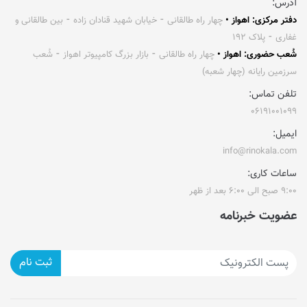
آدرس:
دفتر مرکزی: اهواز •
چهار راه طالقانی ⁃ خیابان شهید قنادان زاده ⁃ بین طالقانی و
غفاری ⁃ پلاک ۱۹۲
شُعب حضوری: اهواز •
چهار راه طالقانی ⁃ بازار بزرگ کامپیوتر اهواز ⁃ شُعب
سرزمین رایانه (چهار شعبه)
تلفن تماس:
۰۶۱۹۱۰۰۱۰۹۹
ایمیل:
info@rinokala.com
ساعات کاری:
۹:۰۰ صبح الی ۶:۰۰ بعد از ظهر
عضویت خبرنامه
ثبت نام