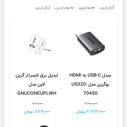
گران‌ترین
جدیدترین
محبوب‌ترین
ارزان‌ترین
مبدل USB-C به HDMI
تبدیل برق تایمردار گرین
یوگرین مدل US320-
لاین مدل
GNUCONEUPLWH
70450
1,200,000
3,700,000
2,779,000 تومان
889,000 تومان