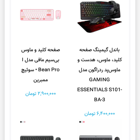
باندل گیمینگ صفحه
صفحه کلید و ماوس
کلید، ماوس، هدست و
بی‌سیم مافی مدل I
ماوس‌پد ردراگون مدل
Bean Pro • سوئیچ
GAMING
ممبرین
ESSENTIALS S101-
2,900,000 تومان
BA-3
6,400,000 تومان