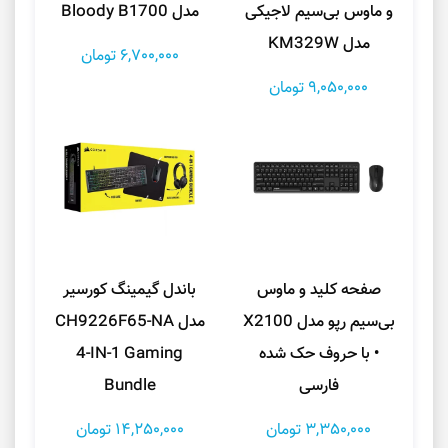
و ماوس بی‌سیم لاجیکی
مدل Bloody B1700
مدل KM329W
6,700,000 تومان
9,050,000 تومان
صفحه کلید و ماوس
باندل گیمینگ کورسیر
بی‌سیم رپو مدل X2100
مدل CH9226F65-NA
• با حروف حک شده
4-IN-1 Gaming
فارسی
Bundle
3,350,000 تومان
14,250,000 تومان