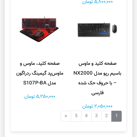
5,800,000 تومان
صفحه کلید و ماوس
صفحه کلید، ماوس و
باسیم رپو مدل NX2000
ماوس‌پد گیمینگ ردراگون
– با حروف حک شده
مدل S107P-BA
فارسی
5,250,000 تومان
2,050,000 تومان
»
5
4
3
2
1