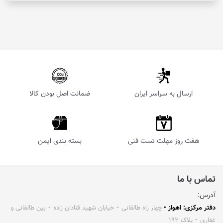
ارسال به سراسر ایران
ضمانت اصل بودن کالا
هفت روز مهلت تست فنی
بسته بندی ایمن
تماس با ما
آدرس:
دفتر مرکزی: اهواز •
چهار راه طالقانی ⁃ خیابان شهید قنادان زاده ⁃ بین طالقانی و
غفاری ⁃ پلاک ۱۹۲