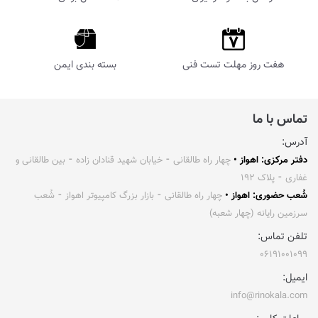
هفت روز مهلت تست فنی
بسته بندی ایمن
تماس با ما
آدرس:
دفتر مرکزی: اهواز •
چهار راه طالقانی ⁃ خیابان شهید قنادان زاده ⁃ بین طالقانی و
غفاری ⁃ پلاک ۱۹۲
شُعب حضوری: اهواز •
چهار راه طالقانی ⁃ بازار بزرگ کامپیوتر اهواز ⁃ شُعب
سرزمین رایانه (چهار شعبه)
تلفن تماس:
۰۶۱۹۱۰۰۱۰۹۹
ایمیل:
info@rinokala.com