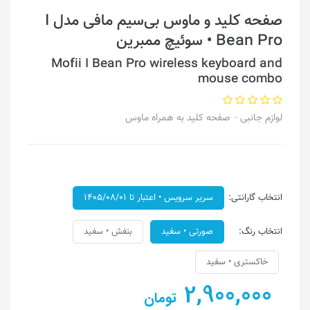
صفحه کلید و ماوس بی‌سیم مافی مدل I
Bean Pro • سوئیچ ممبرین
Mofii I Bean Pro wireless keyboard and
mouse combo
لوازم جانبی
صفحه کلید به همراه ماوس
انتخاب گارانتی:
سریر سرویس • اعتبار تا ۱۴۰۵/۰۸/۰۱
انتخاب رنگ:
صورتی • سفید
بنفش • سفید
خاکستری • سفید
2,900,000
تومان