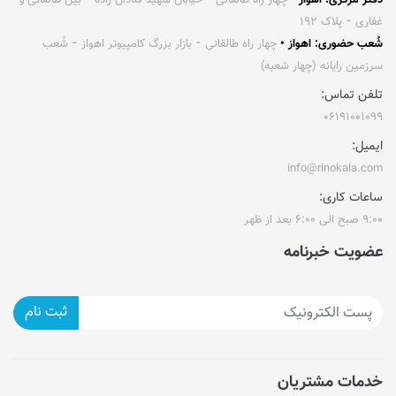
دفتر مرکزی: اهواز •
چهار راه طالقانی ⁃ خیابان شهید قنادان زاده ⁃ بین طالقانی و
غفاری ⁃ پلاک ۱۹۲
شُعب حضوری: اهواز •
چهار راه طالقانی ⁃ بازار بزرگ کامپیوتر اهواز ⁃ شُعب
سرزمین رایانه (چهار شعبه)
تلفن تماس:
۰۶۱۹۱۰۰۱۰۹۹
ایمیل:
info@rinokala.com
ساعات کاری:
۹:۰۰ صبح الی ۶:۰۰ بعد از ظهر
عضویت خبرنامه
ثبت نام
خدمات مشتریان