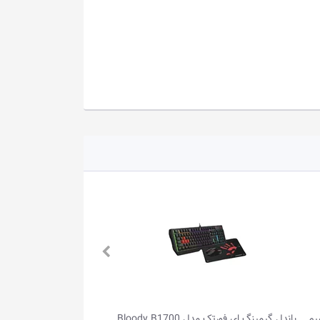
یم
باندل گیمینگ ای فورتک مدل Bloody B1700