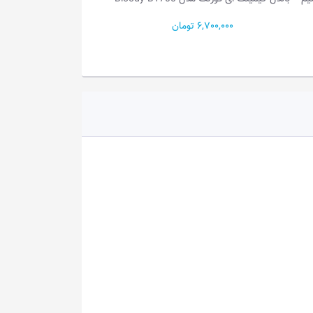
•...
6,700,000 تومان
3,350,000 تومان