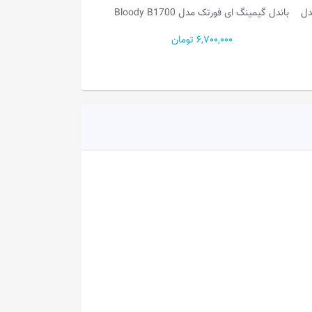
دل
باندل گیمینگ ای فورتک مدل Bloody B1700
•...
6,700,000 تومان
3,100,000 تومان