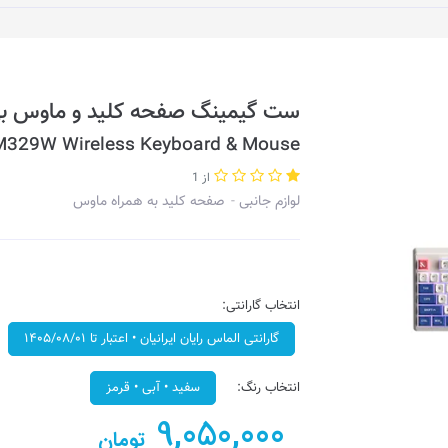
ست گیمینگ صفحه کلید و ماوس بی‌سیم
M329W Wireless Keyboard & Mouse
از 1
لوازم جانبی
صفحه کلید به همراه ماوس
انتخاب گارانتی:
گارانتی الماس رایان ایرانیان • اعتبار تا ۱۴۰۵/۰۸/۰۱
انتخاب رنگ:
سفید • آبی • قرمز
9,050,000
تومان