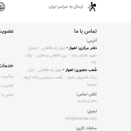
ارسال به سراسر ایران
تماس با ما
عضویت 
آدرس:
دفتر مرکزی: اهواز •
چهار راه طالقانی ⁃ خیابان
شهید قنادان زاده ⁃ بین طالقانی و غفاری ⁃ پلاک
۱۹۲
خدمات 
شُعب حضوری: اهواز •
چهار راه طالقانی ⁃ بازار
پیگیری 
بزرگ کامپیوتر اهواز ⁃ شُعب سرزمین رایانه (چهار
شعبه)
قوانین و 
تلفن تماس:
تماس با م
۰۶۱۹۱۰۰۱۰۹۹
ایمیل:
info@rinokala.com
ساعات کاری: