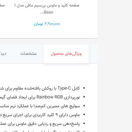
صفحه کلید، ماوس، هدست و
صفحه کلید و ماوس بی‌سیم مافی مدل I
صفح
ماو...
Bean...
6,400, تومان
2,900,000 تومان
ویژگی‌های محصول
مشخصات
دیدگ
کابل Type-C با روکش بافته‌شده مقاوم برای شارژ و اتصال پایدار
نورپردازی Rainbow RGB برای ایجاد فضای گیمینگ جذاب و چشم‌نواز
سوئیچ های ممبرین کم‌صدا با عملکرد نرم مناسب 
ماوس دارای ۹ کلید کاربردی برای اجرای سریع دستورات و افزایش کارایی
پاسخ‌دهی سریع و ردیابی دقیق ماوس برای عملکرد