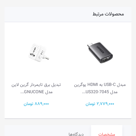
محصولات مرتبط
مبدل USB-C به HDMI یوگرین
تبدیل برق تایمردار گرین لاین
مدل US320-7045...
مدل GNUCONE...
2,779,000 تومان
889,000 تومان
مشخصات
دیدگاه‌ها