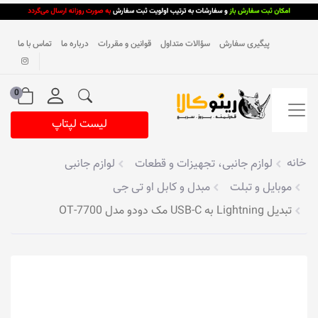
پیگیری سفارش
سؤالات متداول
قوانین و مقررات
درباره ما
تماس با ما
0
لیست لپتاپ
خانه
لوازم جانبی، تجهیزات و قطعات
لوازم جانبی
موبایل و تبلت
مبدل و کابل او تی جی
تبدیل Lightning به USB-C مک دودو مدل OT-7700