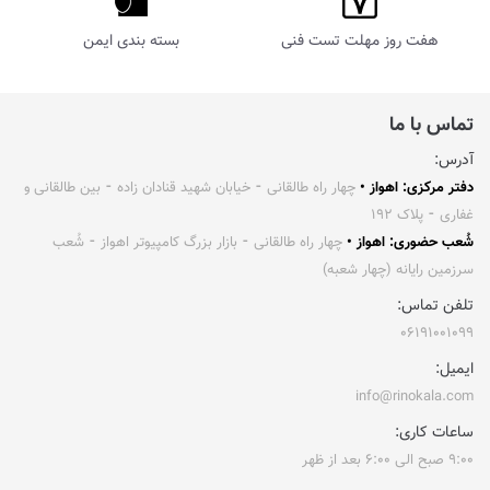
هفت روز مهلت تست فنی
بسته بندی ایمن
تماس با ما
آدرس:
دفتر مرکزی: اهواز •
چهار راه طالقانی ⁃ خیابان شهید قنادان زاده ⁃ بین طالقانی و
غفاری ⁃ پلاک ۱۹۲
شُعب حضوری: اهواز •
چهار راه طالقانی ⁃ بازار بزرگ کامپیوتر اهواز ⁃ شُعب
سرزمین رایانه (چهار شعبه)
تلفن تماس:
۰۶۱۹۱۰۰۱۰۹۹
ایمیل:
info@rinokala.com
ساعات کاری:
۹:۰۰ صبح الی ۶:۰۰ بعد از ظهر