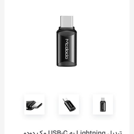
تبدیل Lightning به USB-C مک دودو