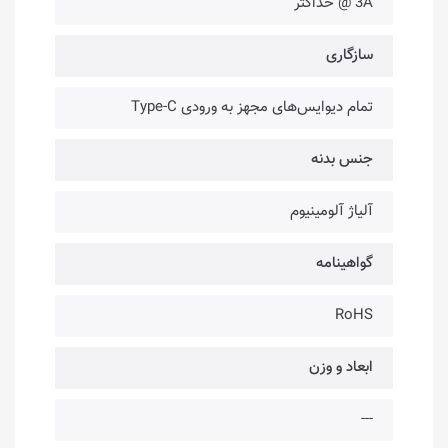
3A @ حداکثر
سازگاری
تمام دیوایس‌های مجهز به ورودی Type-C
جنس بدنه
آلیاژ آلومینیوم
گواهینامه
RoHS
ابعاد و وزن
---