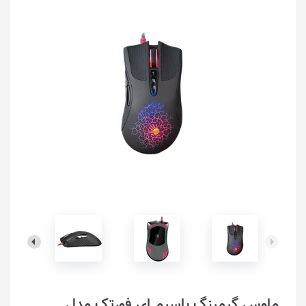
ماوس گیمینگ با‌سیم ای فورتک مدل