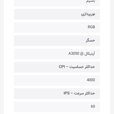
باسیم
نورپردازی
RGB
حسگر
اُپتیکال @ A3050
حداکثر حساسیت – CPI
4000
حداکثر سرعت – IPS
60