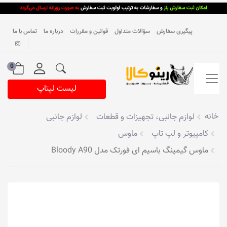
پیگیری سفارش
سؤالات متداول
قوانین و مقررات
درباره ما
تماس با ما
0
لیست لپتاپ
خانه
لوازم جانبی، تجهیزات و قطعات
لوازم جانبی
کامپیوتر و لپ تاپ
ماوس
ماوس گیمینگ با‌سیم ای فورتک مدل Bloody A90