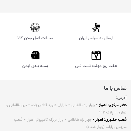
ارسال به سراسر ایران
ضمانت اصل بودن کالا
هفت روز مهلت تست فنی
بسته بندی ایمن
تماس با ما
آدرس:
دفتر مرکزی: اهواز •
چهار راه طالقانی ⁃ خیابان شهید قنادان زاده ⁃ بین طالقانی و
غفاری ⁃ پلاک ۱۹۲
شُعب حضوری: اهواز •
چهار راه طالقانی ⁃ بازار بزرگ کامپیوتر اهواز ⁃ شُعب
سرزمین رایانه (چهار شعبه)