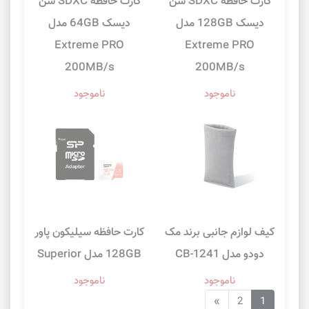
کارت حافظه SDXC سن
کارت حافظه SDXC سن
دیسک 128GB مدل
دیسک 64GB مدل
Extreme PRO
Extreme PRO
200MB/s
200MB/s
ناموجود
ناموجود
کیف لوازم جانبی برند مک
کارت حافظه سیلیکون پاور
دودو مدل CB-1241
128GB مدل Superior
ناموجود
ناموجود
»
2
1