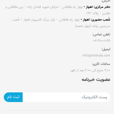
آدرس:
دفتر مرکزی: اهواز •
چهار راه طالقانی ⁃ خیابان شهید قنادان زاده ⁃ بین طالقانی و
غفاری ⁃ پلاک ۱۹۲
شُعب حضوری: اهواز •
چهار راه طالقانی ⁃ بازار بزرگ کامپیوتر اهواز ⁃ شُعب
سرزمین رایانه (چهار شعبه)
تلفن تماس:
۰۶۱۹۱۰۰۱۰۹۹
ایمیل:
info@rinokala.com
ساعات کاری:
۹:۰۰ صبح الی ۶:۰۰ بعد از ظهر
عضویت خبرنامه
ثبت نام