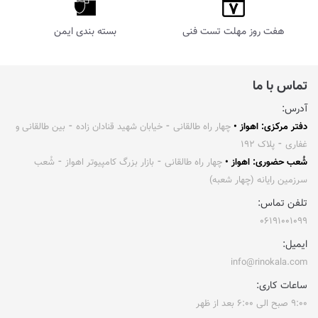
هفت روز مهلت تست فنی
بسته بندی ایمن
تماس با ما
آدرس:
دفتر مرکزی: اهواز •
چهار راه طالقانی ⁃ خیابان شهید قنادان زاده ⁃ بین طالقانی و
غفاری ⁃ پلاک ۱۹۲
شُعب حضوری: اهواز •
چهار راه طالقانی ⁃ بازار بزرگ کامپیوتر اهواز ⁃ شُعب
سرزمین رایانه (چهار شعبه)
تلفن تماس:
۰۶۱۹۱۰۰۱۰۹۹
ایمیل:
info@rinokala.com
ساعات کاری:
۹:۰۰ صبح الی ۶:۰۰ بعد از ظهر