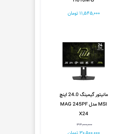
H610M-B
11,545,000 تومان
مانیتور گیمینگ 24.0 اینچ
MSI مدل MAG 245PF
X24
33,000,000
30,500,000 تومان