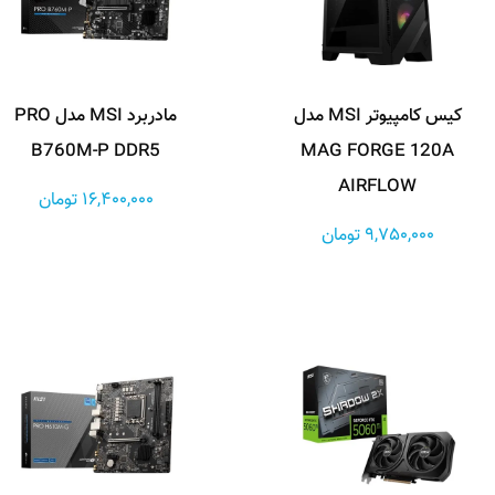
کیس کامپیوتر MSI مدل
مادربرد MSI مدل PRO
B760M-P DDR5
MAG FORGE 120A
AIRFLOW
16,400,000 تومان
9,750,000 تومان