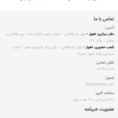
تماس با ما
آدرس:
دفتر مرکزی: اهواز •
چهار راه طالقانی ⁃ خیابان شهید قنادان زاده ⁃ بین طالقانی و
غفاری ⁃ پلاک ۱۹۲
شُعب حضوری: اهواز •
چهار راه طالقانی ⁃ بازار بزرگ کامپیوتر اهواز ⁃ شُعب
سرزمین رایانه (چهار شعبه)
تلفن تماس:
۰۶۱۹۱۰۰۱۰۹۹
ایمیل:
info@rinokala.com
ساعات کاری:
۹:۰۰ صبح الی ۶:۰۰ بعد از ظهر
عضویت خبرنامه