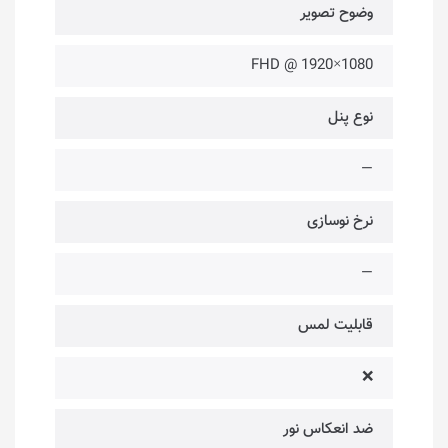
وضوح تصویر
1080×1920 @ FHD
نوع پنل
—
نرخ نوسازی
—
قابلیت لمس
❌
ضد انعکاس نور