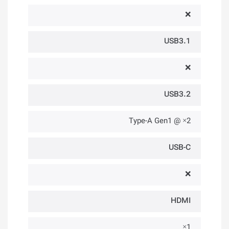
❌
USB3.1
❌
USB3.2
2× @ Type-A Gen1
USB-C
❌
HDMI
1×