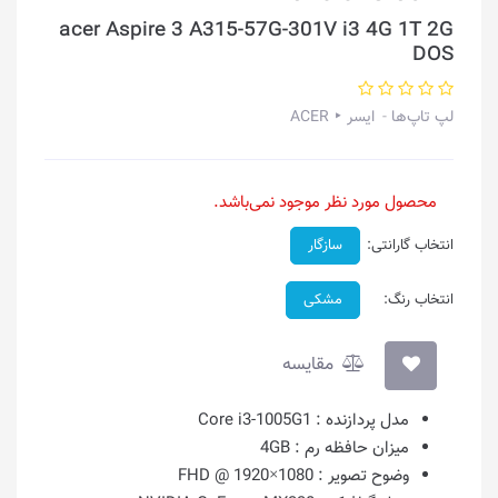
acer Aspire 3 A315-57G-301V i3 4G 1T 2G
DOS
لپ تاپ‌ها
ایسر ‣ ACER
محصول مورد نظر موجود نمی‌باشد.
انتخاب گارانتی:
سازگار
انتخاب رنگ:
مشکی
مقایسه
مدل پردازنده :
Core i3-1005G1
میزان حافظه رم :
4GB
وضوح تصویر :
1080×1920 @ FHD