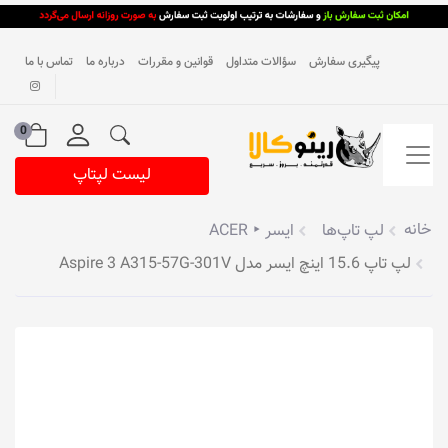
پیگیری سفارش
سؤالات متداول
قوانین و مقررات
درباره ما
تماس با ما
0
لیست لپتاپ
خانه
لپ تاپ‌ها
ایسر ‣ ACER
لپ تاپ 15.6 اینچ ایسر مدل Aspire 3 A315-57G-301V