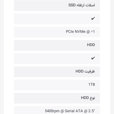
اسلات ارتقاء SSD
✔️
1× @ PCIe NVMe
HDD
✔️
ظرفیت HDD
1TB
نوع HDD
"2.5 @ 5400rpm @ Serial ATA