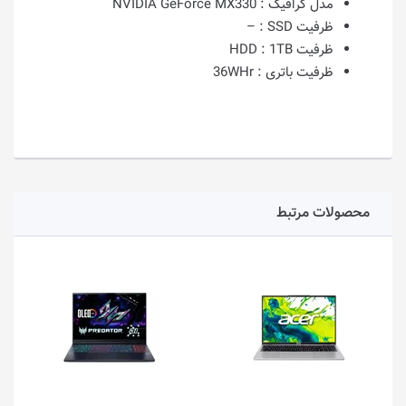
مدل گرافیک :
NVIDIA GeForce MX330
ظرفیت SSD :
–
ظرفیت HDD :
1TB
ظرفیت باتری :
36WHr
محصولات مرتبط