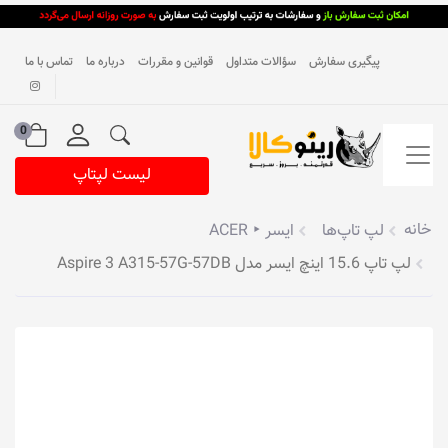
پیگیری سفارش
سؤالات متداول
قوانین و مقررات
درباره ما
تماس با ما
0
لیست لپتاپ
خانه
لپ تاپ‌ها
ایسر ‣ ACER
لپ تاپ 15.6 اینچ ایسر مدل Aspire 3 A315-57G-57DB