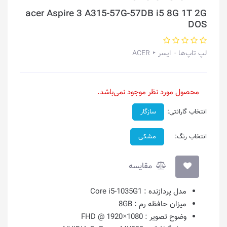
acer Aspire 3 A315-57G-57DB i5 8G 1T 2G
DOS
لپ تاپ‌ها
ایسر ‣ ACER
محصول مورد نظر موجود نمی‌باشد.
انتخاب گارانتی:
سازگار
انتخاب رنگ:
مشکی
مقایسه
مدل پردازنده :
Core i5-1035G1
میزان حافظه رم :
8GB
وضوح تصویر :
1080×1920 @ FHD