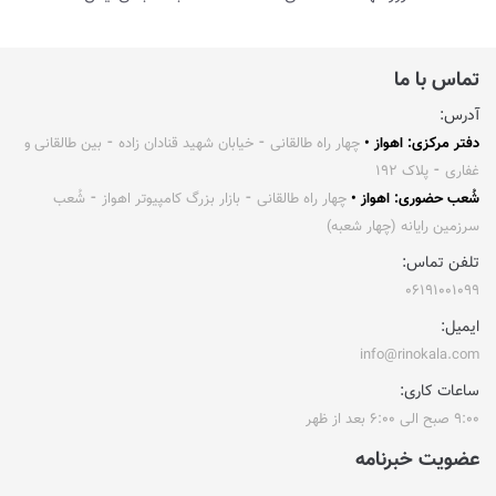
تماس با ما
آدرس:
دفتر مرکزی: اهواز •
چهار راه طالقانی ⁃ خیابان شهید قنادان زاده ⁃ بین طالقانی و
غفاری ⁃ پلاک ۱۹۲
شُعب حضوری: اهواز •
چهار راه طالقانی ⁃ بازار بزرگ کامپیوتر اهواز ⁃ شُعب
سرزمین رایانه (چهار شعبه)
تلفن تماس:
۰۶۱۹۱۰۰۱۰۹۹
ایمیل:
info@rinokala.com
ساعات کاری:
۹:۰۰ صبح الی ۶:۰۰ بعد از ظهر
عضویت خبرنامه