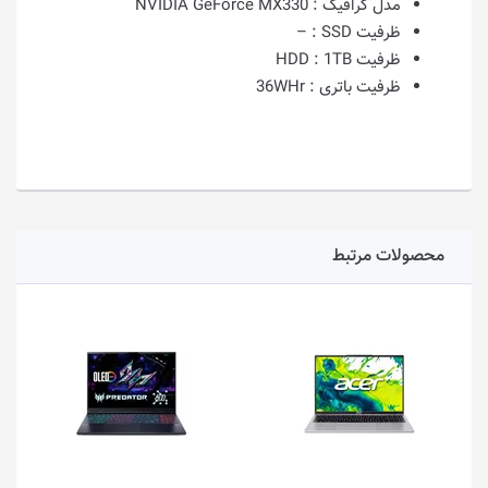
مدل گرافیک :
NVIDIA GeForce MX330
ظرفیت SSD :
–
ظرفیت HDD :
1TB
ظرفیت باتری :
36WHr
محصولات مرتبط