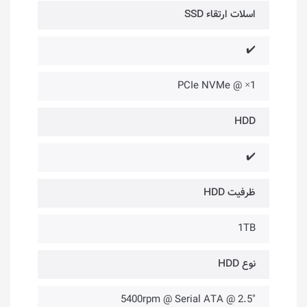
اسلات ارتقاء SSD
✔️
1× @ PCIe NVMe
HDD
✔️
ظرفیت HDD
1TB
نوع HDD
"2.5 @ 5400rpm @ Serial ATA