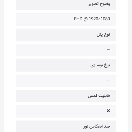
وضوح تصویر
1080×1920 @ FHD
نوع پنل
—
نرخ نوسازی
—
قابلیت لمس
❌
ضد انعکاس نور