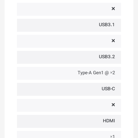
❌
USB3.1
❌
USB3.2
2× @ Type-A Gen1
USB-C
❌
HDMI
1×