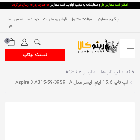
پیگیری سفارش
سؤالات متداول
قوانین و مقررات
درباره ما
تماس با ما
0
لیست لپتاپ
خانه
لپ تاپ‌ها
ایسر ‣ ACER
لپ تاپ 15.6 اینچ ایسر مدل Aspire 3 A315-59-39S9–A