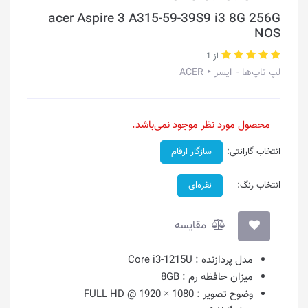
acer Aspire 3 A315-59-39S9 i3 8G 256G
NOS
از 1
لپ تاپ‌ها
ایسر ‣ ACER
محصول مورد نظر موجود نمی‌باشد.
انتخاب گارانتی:
سازگار ارقام
انتخاب رنگ:
نقره‌ای
مقایسه
مدل پردازنده :
Core i3-1215U
میزان حافظه رم :
8GB
وضوح تصویر :
1080 × 1920 @ FULL HD