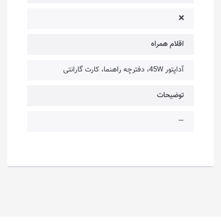
❌
اقلام همراه
آداپتور 45W، دفترچه راهنما، کارت گارانتی
توضیحات
—