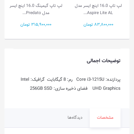
لپ تاپ 16.0 اینچ ایسر مدل
لپ تاپ گیمینگ 16.0 اینچ ایسر
Aspire Lite AL.
مدل Predato...
 15 A...
83,800, تومان
315,900,000 تومان
81,500,000
توضیحات اجمالی
پردازنده: Core i3-1215U رم: 8 گیگابایت گرافیک: Intel
UHD Graphics فضای ذخیره سازی: 256GB SSD
مشخصات
دیدگاه‌ها