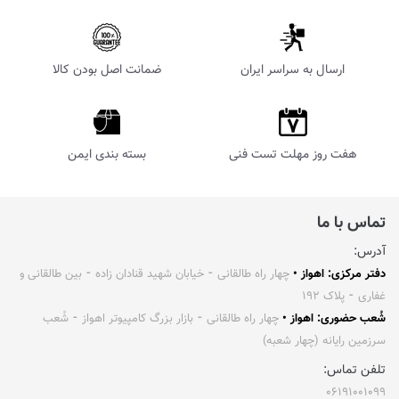
ارسال به سراسر ایران
ضمانت اصل بودن کالا
هفت روز مهلت تست فنی
بسته بندی ایمن
تماس با ما
آدرس:
دفتر مرکزی: اهواز •
چهار راه طالقانی ⁃ خیابان شهید قنادان زاده ⁃ بین طالقانی و
غفاری ⁃ پلاک ۱۹۲
شُعب حضوری: اهواز •
چهار راه طالقانی ⁃ بازار بزرگ کامپیوتر اهواز ⁃ شُعب
سرزمین رایانه (چهار شعبه)
تلفن تماس:
۰۶۱۹۱۰۰۱۰۹۹