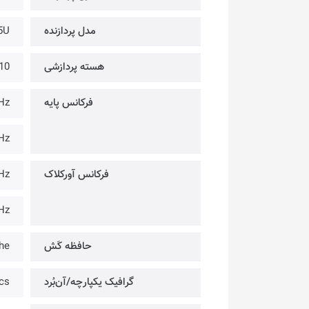
مدل پردازنده
5U
هسته پردازشی
10 هسته (2 هسته پُرمصرف + 8 هسته کم
فرکانس پایه
1.7GHz 
1.2GHz
فرکانس آورکلاک
4.7GHz 
3.5GHz
حافظه کَش
he
گرافیک یکپارچه/آن‌بُرد
ics