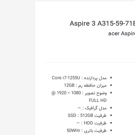
acer Aspi
مدل پردازنده :
Core i7-1255U
میزان حافظه رم :
12GB
وضوح تصویر :
1080 × 1920 @
FULL HD
مدل گرافیک :
—
ظرفیت SSD :
512GB
ظرفیت HDD :
—
ظرفیت باتری :
50WHr