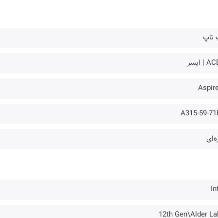
 تاپ
 | ایسر
Aspire
A315-59-71
ه‌ای
In
12th Gen\Alder La