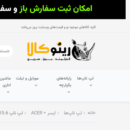
کلیه کالاهای موجود نو و قیمت‌های وبسایت بروز می‌باشد
لپ تاپ‌ها
رایانه‌های
موبایل و تبلت
ماشین‌
یکپارچه
اداری
خانه
لپ تاپ‌ها
ایسر ‣ ACER
لپ تاپ 15.6 اینچ ایسر مدل Aspire 3 A315-59-71E7–B