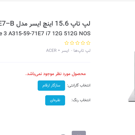
لپ تاپ 15.6 اینچ ایسر مدل Aspire 3 A315-59-71E7–B
re 3 A315-59-71E7 i7 12G 512G NOS
لپ تاپ‌ها
ایسر ‣ ACER
محصول مورد نظر موجود نمی‌باشد.
انتخاب گارانتی:
سازگار ارقام
انتخاب رنگ:
نقره‌ای