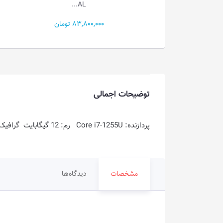
Predato...
AL...
83,800,000 تومان
315,900,000 تومان
توضیحات اجمالی
پردازنده: Core i7-1255U رم: 12 گیگابایت گرافیک: Intel Iris Xe Graphics فضای ذخیره سازی: 512GB SSD
مشخصات
دیدگاه‌ها