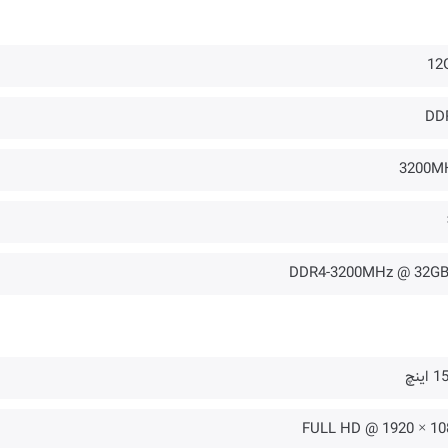
12
DD
3200M
اینچ
1080 × 1920 