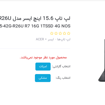
لپ تاپ 15.6 اینچ ایسر مدل Aspire 7 A715-42G-R26U
715-42G-R26U R7 16G 1TSSD 4G NOS
لپ تاپ‌ها
ایسر ‣ ACER
محصول مورد نظر موجود نمی‌باشد.
انتخاب گارانتی:
امرتات
انتخاب رنگ:
مشکی