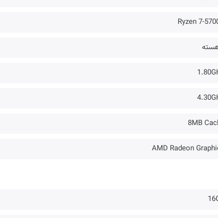
Ryzen 7-570
1.80G
4.30G
8MB Cac
AMD Radeon Graphi
16