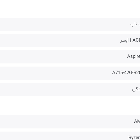
 تاپ
 | ایسر
Aspire
A715-42G-R2
کی
A
Ryzen