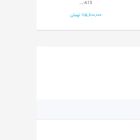
AL...
A15-...
115,800,000 تومان
112,800,000 تومان