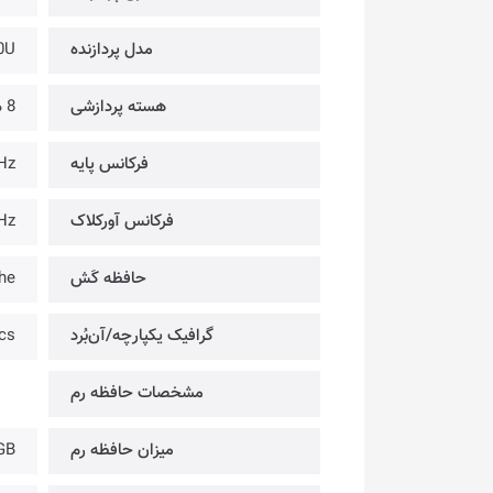
مدل پردازنده
0U
هسته پردازشی
8 هسته
فرکانس پایه
Hz
فرکانس آورکلاک
Hz
حافظه کَش
he
گرافیک یکپارچه/آن‌بُرد
cs
مشخصات حافظه رم
میزان حافظه رم
GB