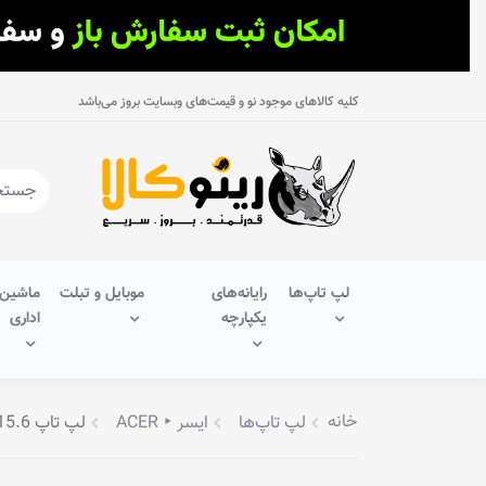
کلیه کالاهای موجود نو و قیمت‌های وبسایت بروز می‌باشد
لپ تاپ‌ها
رایانه‌های
موبایل و تبلت
ماشین‌
یکپارچه
اداری
خانه
لپ تاپ‌ها
ایسر ‣ ACER
لپ تاپ 15.6 اینچ ایسر مدل Aspire 7 A715-42G-R26U