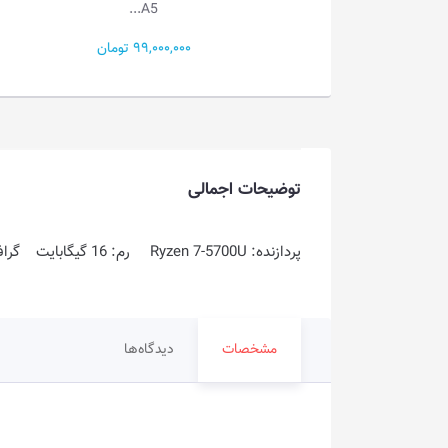
A5...
A...
81,500 تومان
99,000,000 تومان
توضیحات اجمالی
پردازنده: Ryzen 7-5700U رم: 16 گیگابایت گرافیک: 4 گیگابایت فضای ذخیره سازی: 1TB SSD
مشخصات
دیدگاه‌ها