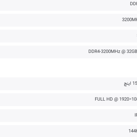
DD
3200M
اینچ
1080×1920 
I
144