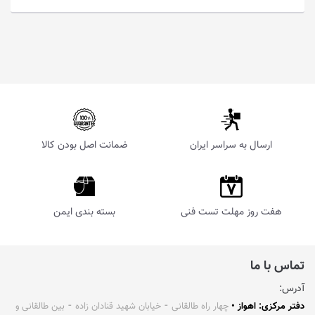
ارسال به سراسر ایران
ضمانت اصل بودن کالا
هفت روز مهلت تست فنی
بسته بندی ایمن
تماس با ما
آدرس:
دفتر مرکزی: اهواز •
چهار راه طالقانی ⁃ خیابان شهید قنادان زاده ⁃ بین طالقانی و