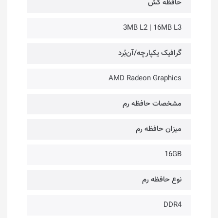
حافظه کَش
3MB L2 | 16MB L3
گرافیک یکپارچه/آن‌بُرد
AMD Radeon Graphics
مشخصات حافظه رم
میزان حافظه رم
16GB
نوع حافظه رم
DDR4