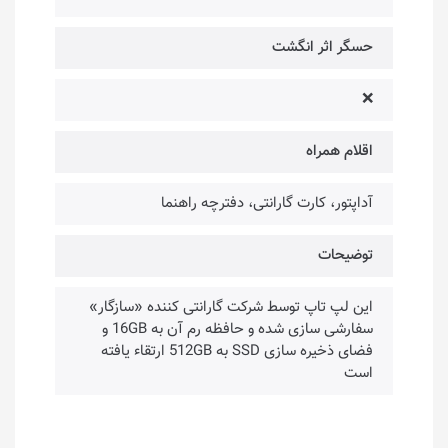
حسگر اثر انگشت
❌
اقلام همراه
آداپتور، کارت گارانتی، دفترچه راهنما
توضیحات
این لپ تاپ توسط شرکت گارانتی کننده «سازگار»
سفارشی سازی شده و حافظه رم آن به 16GB و
فضای ذخیره سازی SSD به 512GB ارتقاء یافته
است