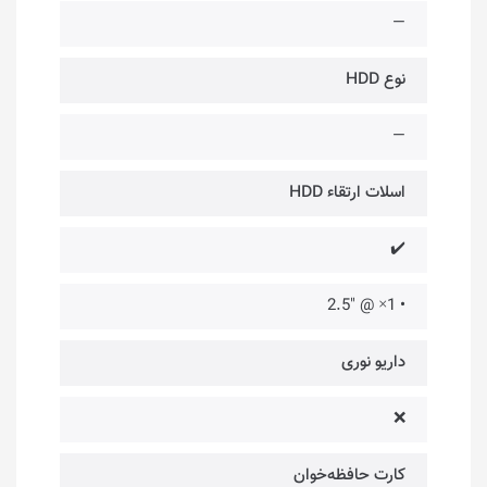
—
نوع HDD
—
اسلات ارتقاء HDD
✔️
• 1× @ "2.5
داریو نوری
❌
کارت حافظه‌خوان