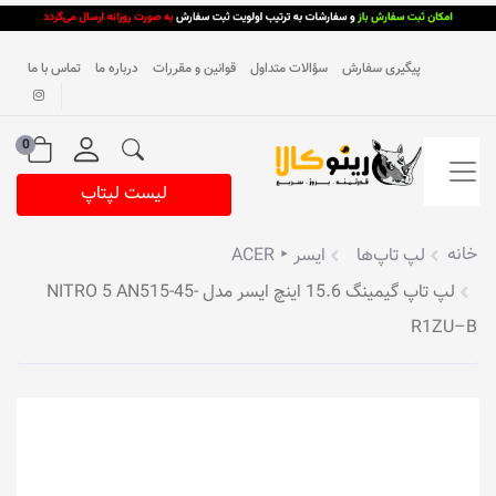
پیگیری سفارش
سؤالات متداول
قوانین و مقررات
درباره ما
تماس با ما
0
لیست لپتاپ
خانه
لپ تاپ‌ها
ایسر ‣ ACER
لپ تاپ گیمینگ 15.6 اینچ ایسر مدل NITRO 5 AN515-45-
R1ZU–B