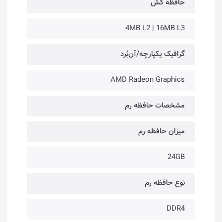
حافظه کَش
4MB L2 | 16MB L3
گرافیک یکپارچه/آن‌بُرد
AMD Radeon Graphics
مشخصات حافظه رم
میزان حافظه رم
24GB
نوع حافظه رم
DDR4