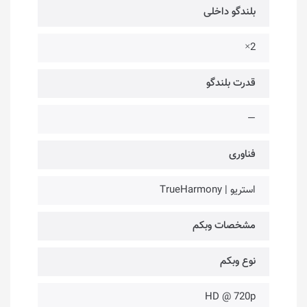
بلندگو داخلی
2×
قدرت بلندگو
—
فناوری‌
استریو | TrueHarmony
مشخصات وبکم
نوع وبکم
HD @ 720p