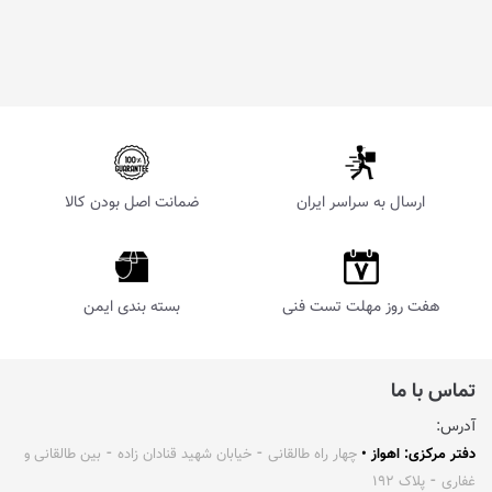
ارسال به سراسر ایران
ضمانت اصل بودن کالا
هفت روز مهلت تست فنی
بسته بندی ایمن
تماس با ما
آدرس:
دفتر مرکزی: اهواز •
چهار راه طالقانی ⁃ خیابان شهید قنادان زاده ⁃ بین طالقانی و
غفاری ⁃ پلاک ۱۹۲