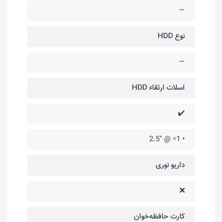
—
نوع HDD
—
اسلات ارتقاء HDD
✔️
• 1× @ "2.5
داریو نوری
❌
کارت حافظه‌خوان