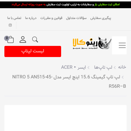
پیگیری سفارش
سؤالات متداول
قوانین و مقررات
درباره ما
تماس با ما
0
لیست لپتاپ
خانه
لپ تاپ‌ها
ایسر ‣ ACER
لپ تاپ گیمینگ 15.6 اینچ ایسر مدل NITRO 5 AN515-45-
R56R–B