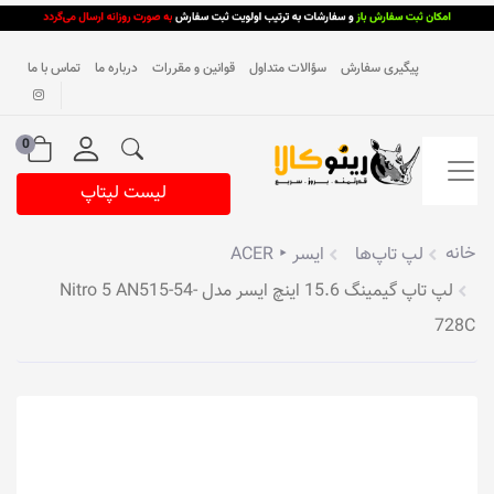
پیگیری سفارش
سؤالات متداول
قوانین و مقررات
درباره ما
تماس با ما
0
لیست لپتاپ
خانه
لپ تاپ‌ها
ایسر ‣ ACER
لپ تاپ گیمینگ 15.6 اینچ ایسر مدل Nitro 5 AN515-54-
728C