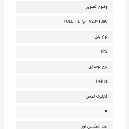
وضوح تصویر
1080×1920 @ FULL HD
نوع پنل
IPS
نرخ نوسازی
144Hz
قابلیت لمس
❌
ضد انعکاس نور