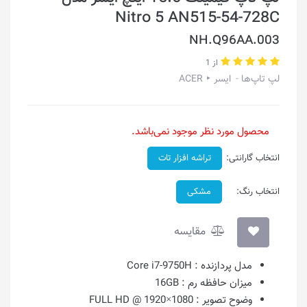
Nitro 5 AN515-54-728C
NH.Q96AA.003
از 1
لپ تاپ‌ها
ایسر ‣ ACER
محصول مورد نظر موجود نمی‌باشد.
انتخاب گارانتی:
تراشه افزار تات
انتخاب رنگ:
مشکی
مقایسه
مدل پردازنده :
Core i7-9750H
میزان حافظه رم :
16GB
وضوح تصویر :
1080×1920 @ FULL HD