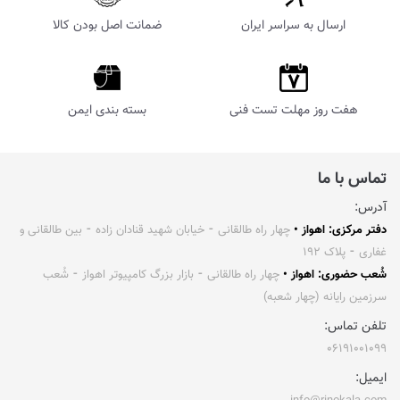
ارسال به سراسر ایران
ضمانت اصل بودن کالا
هفت روز مهلت تست فنی
بسته بندی ایمن
تماس با ما
آدرس:
دفتر مرکزی: اهواز •
چهار راه طالقانی ⁃ خیابان شهید قنادان زاده ⁃ بین طالقانی و
غفاری ⁃ پلاک ۱۹۲
شُعب حضوری: اهواز •
چهار راه طالقانی ⁃ بازار بزرگ کامپیوتر اهواز ⁃ شُعب
سرزمین رایانه (چهار شعبه)
تلفن تماس:
۰۶۱۹۱۰۰۱۰۹۹
ایمیل: