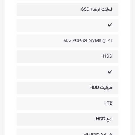
اسلات ارتقاء SSD
✔️
1× @ M.2 PCIe x4 NVMe
HDD
✔️
ظرفیت HDD
1TB
نوع HDD
5400rpm SATA