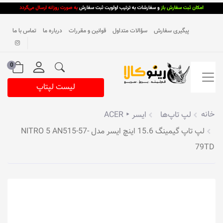
پیگیری سفارش
سؤالات متداول
قوانین و مقررات
درباره ما
تماس با ما
0
لیست لپتاپ
خانه
لپ تاپ‌ها
ایسر ‣ ACER
لپ تاپ گیمینگ 15.6 اینچ ایسر مدل NITRO 5 AN515-57-
79TD