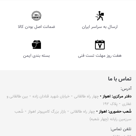
ارسال به سراسر ایران
ضمانت اصل بودن کالا
هفت روز مهلت تست فنی
بسته بندی ایمن
تماس با ما
آدرس:
دفتر مرکزی: اهواز •
چهار راه طالقانی ⁃ خیابان شهید قنادان زاده ⁃ بین طالقانی و
غفاری ⁃ پلاک ۱۹۲
شُعب حضوری: اهواز •
چهار راه طالقانی ⁃ بازار بزرگ کامپیوتر اهواز ⁃ شُعب
سرزمین رایانه (چهار شعبه)
تلفن تماس: