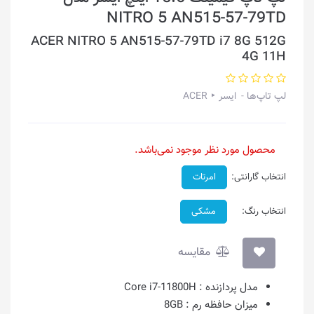
NITRO 5 AN515-57-79TD
ACER NITRO 5 AN515-57-79TD i7 8G 512G
4G 11H
لپ تاپ‌ها
ایسر ‣ ACER
محصول مورد نظر موجود نمی‌باشد.
انتخاب گارانتی:
امرتات
انتخاب رنگ:
مشکی
مقایسه
مدل پردازنده :
Core i7-11800H
میزان حافظه رم :
8GB