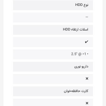
نوع HDD
—
اسلات ارتقاء HDD
✔️
• 1× @ "2.5
داریو نوری
❌
کارت حافظه‌خوان
❌