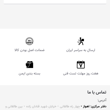
ارسال به سراسر ایران
ضمانت اصل بودن کالا
هفت روز مهلت تست فنی
بسته بندی ایمن
تماس با ما
آدرس:
دفتر مرکزی: اهواز •
چهار راه طالقانی ⁃ خیابان شهید قنادان زاده ⁃ بین طالقانی و