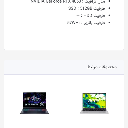
مدل گرافیک :
NVIDIA GeForce RTX 4050
ظرفیت SSD :
512GB
ظرفیت HDD :
—
ظرفیت باتری :
57WHr
محصولات مرتبط