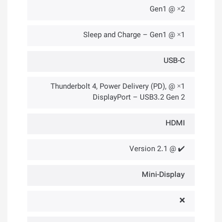
2× @ Gen1
1× @ Sleep and Charge – Gen1
USB-C
1× @ Thunderbolt 4, Power Delivery (PD),
DisplayPort – USB3.2 Gen 2
HDMI
✔️ @ Version 2.1
Mini-Display
❌