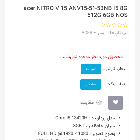
acer NITRO V 15 ANV15-51-53NB i5 8G
512G 6GB NOS
لپ تاپ‌ها
ایسر ‣ ACER
محصول مورد نظر موجود نمی‌باشد.
انتخاب گارانتی:
امرتات
انتخاب رنگ:
مشکی
مقایسه
مدل پردازنده :
Core i5-13420H
میزان حافظه رم :
8GB
وضوح تصویر :
1080 × 1920 @ FULL HD