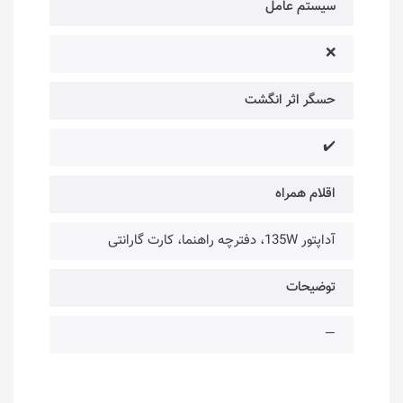
سیستم عامل
❌
حسگر اثر انگشت
✔️
اقلام همراه
آداپتور 135W، دفترچه راهنما، کارت گارانتی
توضیحات
—