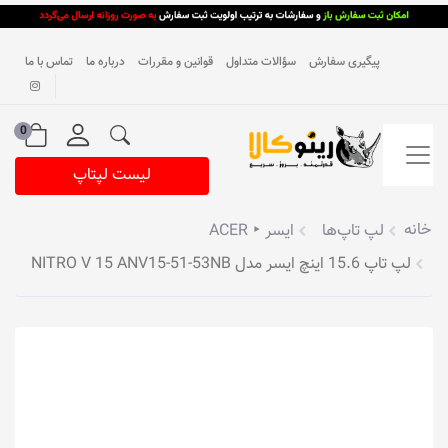
پیگیری سفارش
سؤالات متداول
قوانین و مقررات
درباره ما
تماس با ما
0
لیست لپتاپ
خانه
لپ تاپ‌ها
ایسر ‣ ACER
لپ تاپ 15.6 اینچ ایسر مدل NITRO V 15 ANV15-51-53NB