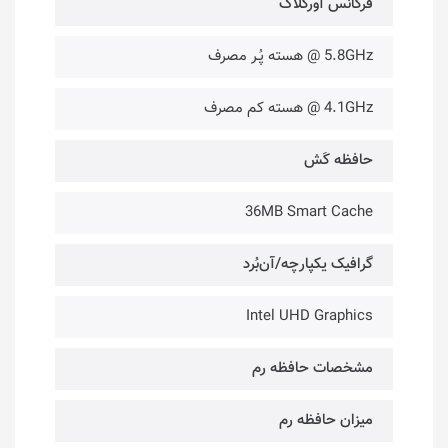
فرکانس آورکلاک
5.8GHz @ هسته پُـر مصرف
4.1GHz @ هسته کم مصرف
حافظه کَش
36MB Smart Cache
گرافیک یکپارچه/آن‌بُرد
Intel UHD Graphics
مشخصات حافظه رم
میزان حافظه رم