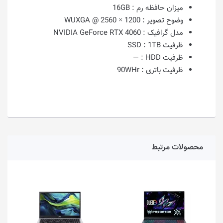
میزان حافظه رم :
16GB
وضوح تصویر :
1200 × 2560 @ WUXGA
مدل گرافیک :
NVIDIA GeForce RTX 4060
ظرفیت SSD :
1TB
ظرفیت HDD :
—
ظرفیت باتری :
90WHr
محصولات مرتبط