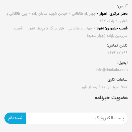
آدرس:
دفتر مرکزی: اهواز •
چهار راه طالقانی ⁃ خیابان شهید قنادان زاده ⁃ بین طالقانی و
غفاری ⁃ پلاک ۱۹۲
شُعب حضوری: اهواز •
چهار راه طالقانی ⁃ بازار بزرگ کامپیوتر اهواز ⁃ شُعب
سرزمین رایانه (چهار شعبه)
تلفن تماس:
۰۶۱۹۱۰۰۱۰۹۹
ایمیل:
info@rinokala.com
ساعات کاری:
۹:۰۰ صبح الی ۶:۰۰ بعد از ظهر
عضویت خبرنامه
ثبت نام