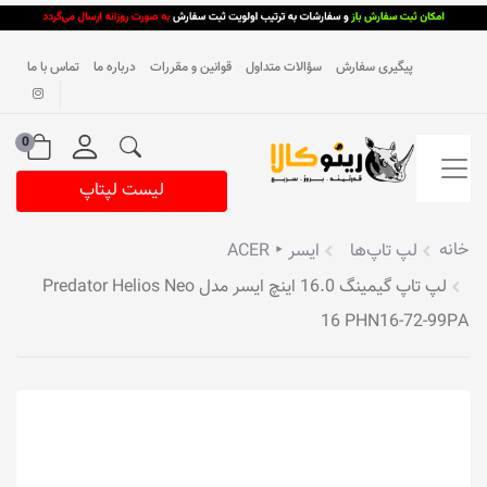
پیگیری سفارش
سؤالات متداول
قوانین و مقررات
درباره ما
تماس با ما
0
لیست لپتاپ
خانه
لپ تاپ‌ها
ایسر ‣ ACER
لپ تاپ گیمینگ 16.0 اینچ ایسر مدل Predator Helios Neo
16 PHN16-72-99PA