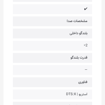
✔️
مشخصات صدا
بلندگو داخلی
2×
قدرت بلندگو
—
فناوری‌
استریو | DTS:X