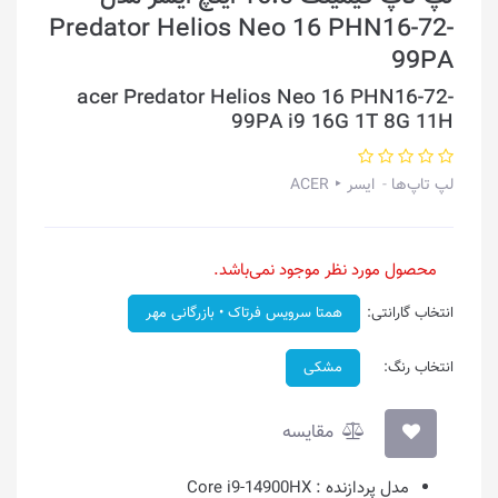
Predator Helios Neo 16 PHN16-72-
99PA
acer Predator Helios Neo 16 PHN16-72-
99PA i9 16G 1T 8G 11H
لپ تاپ‌ها
ایسر ‣ ACER
محصول مورد نظر موجود نمی‌باشد.
انتخاب گارانتی:
همتا سرویس فرتاک • بازرگانی مهر
انتخاب رنگ:
مشکی
مقایسه
مدل پردازنده :
Core i9-14900HX