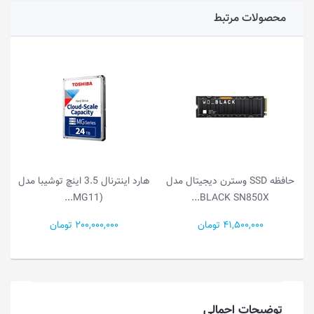
محصولات مرتبط
NQ100 •
حافظه SSD وسترن دیجیتال مدل
هارد اینترنال 3.5 اینچ توشیبا مدل
ه
(MG11...
BLACK SN850X...
41,500,000 تومان
200,000,000 تومان
توضیحات اجمالی