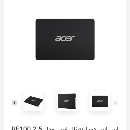
اس اس دی اینترنال ایسر مدل ‎‎RE100 2.5