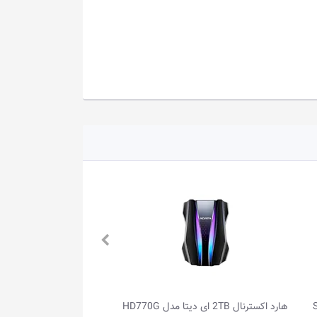
ل سیبراتون مدل S-
هارد اکسترنال 2TB ای دیتا مدل HD770G