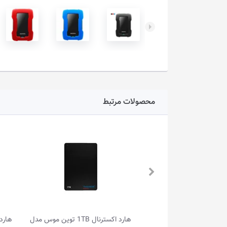
محصولات مرتبط
هارد اکسترنال 12TB وسترن دیجیتال مدل
هارد اکسترنال 1TB توین موس مدل