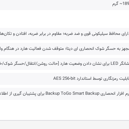
1~ گرم
ارای محافظ سیلیکونی قوی و ضد ضربه؛ مقاوم در برابر ضربه، افتادن و تکان‌ها
مجهز به حسگر شوک انحصاری ای دیتا؛ متوقف شدن فعالیت هارد در هنگام و
شان دادن وضعیت هارد [حالت روشن/انتقال/حسگر شوک/خط]
ابلیت رمزنگاری توسط استاندارد AES 256-bit
ار انحصاری Backup ToGo Smart Backup برای پشتیبان گیری از اطلاعات