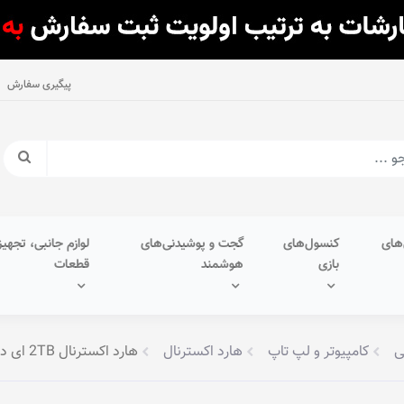
پیگیری سفارش
های
کنسول‌های
گجت و پوشیدنی‌های
لوازم جانبی، تجهیز
بازی
هوشمند
قطعات
ی
کامپیوتر و لپ تاپ
هارد اکسترنال
هارد اکسترنال 2TB ای دیتا مدل HD330 USB3.2 Gen1