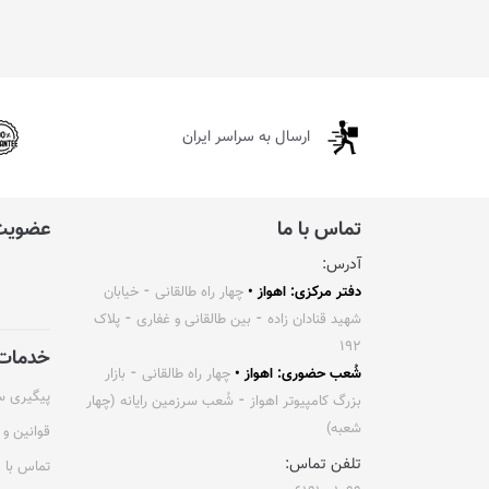
ارسال به سراسر ایران
تماس با ما
عضویت 
آدرس:
دفتر مرکزی: اهواز •
چهار راه طالقانی ⁃ خیابان
شهید قنادان زاده ⁃ بین طالقانی و غفاری ⁃ پلاک
۱۹۲
خدمات 
شُعب حضوری: اهواز •
چهار راه طالقانی ⁃ بازار
پیگیری 
بزرگ کامپیوتر اهواز ⁃ شُعب سرزمین رایانه (چهار
شعبه)
قوانین و 
تلفن تماس:
تماس با م