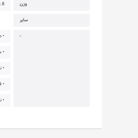
وزن
89.8
سایر
-
• د
• 
• نشانگر LED برای ن
• ق
• نرم افز