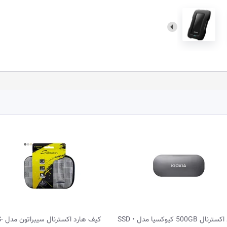
هارد اکسترنال 500GB کیوکسیا مدل SSD •
کیف هارد اکسترنا