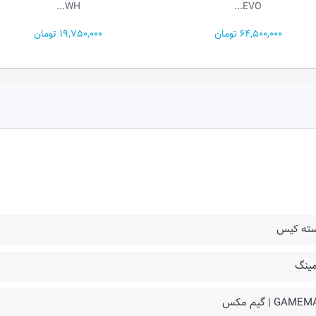
BL...
WH...
19,750,000 تومان
18,850,000 تومان
سته کیس
مینگ
GAM | گیم مکس