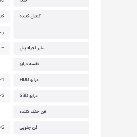
صدا
IO
کنترل کننده
کنترل کنن
ریموت ک
سایر اجزاء پنل
–
قفسه درایو
درایو HDD
1× @ 3.5 اینچ
درایو SSD
3× @ 2.5 اینچ
فن خنک کننده
فن جلویی
2× @ فن 200 میلیمتری ARGB RAINBOW [از پیش نصب شده]