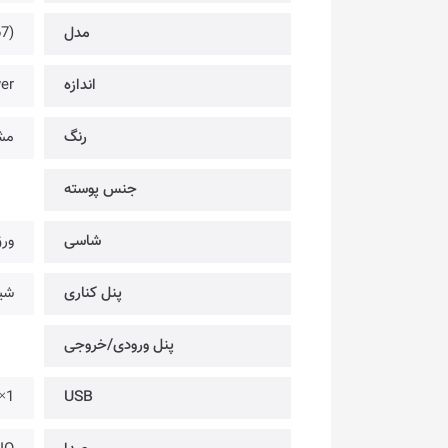
مدل
7)
اندازه
er
رنگ
مش
جنس پوسته
شاسی
ورق استی
پنل کناری
شی
پنل ورودی/خروجی
1× @ USB3.0 @ ×1 | USB2.0
USB