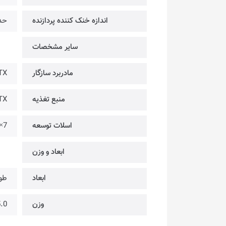
اندازه خنک کننده پردازنده
حداک
سایر مشخصات
مادربرد سازگار
TX
منبع تغذیه
ATX @ 
اسلات توسعه
7×
ابعاد و وزن
ابعاد
طول: 360 میلیمتر | عرض
وزن
5.0 کیلو