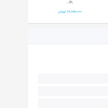
4F
609B...
8,300,000 تومان
11,690,000 تومان