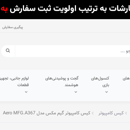
پیگیری سفارش
های
کنسول‌های
گجت و پوشیدنی‌های
لوازم جانبی، تجهیز
بازی
هوشمند
قطعات
کیس کامپیوتر
کیس کامپیوتر گیم مکس مدل Aero MFG.A367