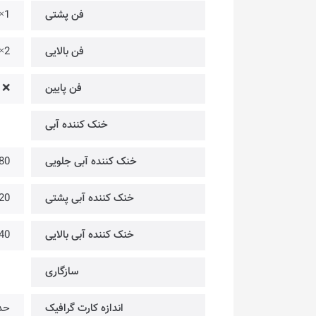
فن پشتی
1× @ فن 120 میلیمتری ARGB RAINBOW [از پیش نصب شده]
فن بالایی
2× @ فن 120 میلیمتری [قابل نصب • همراه با کیس نمی‌باشد]
فن پایین
❌
خنک کننده آبی
خنک کننده آبی جلویی
240/280
خنک کننده آبی پشتی
120 میلیمتری [قابل نصب • هم
خنک کننده آبی بالایی
120/240 میلیم
سازگاری
اندازه کارت گرافیک
حداک