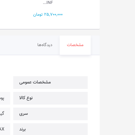
EVO...
INF...
25,700 تومان
64,500,000 تومان
مشخصات
دیدگاه‌ها
مشخصات عمومی
نوع کالا
پو
سری
گی
برند
EMAX