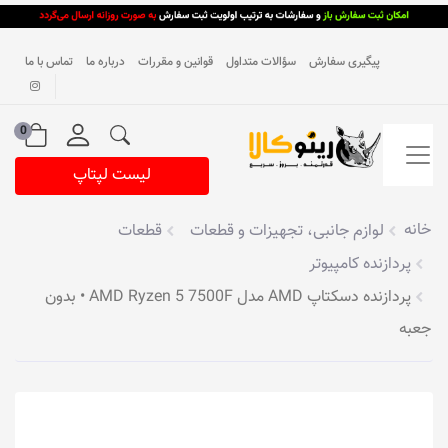
پیگیری سفارش
سؤالات متداول
قوانین و مقررات
درباره ما
تماس با ما
0
لیست لپتاپ
خانه
لوازم جانبی، تجهیزات و قطعات
قطعات
پردازنده کامپیوتر
پردازنده دسکتاپ AMD مدل AMD Ryzen 5 7500F • بدون
جعبه