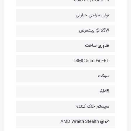
6MB L2 | 32MB L3
توان طراحی حرارتی
65W @ پیشفرض
فناوری ساخت
TSMC 5nm FinFET
سوکت
AM5
سیستم خنک کننده
✔️ @ AMD Wraith Stealth