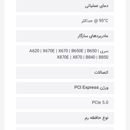
دمای عملیاتی
95°C @ حداکثر
مادربردهای سازگار
سری A620 | X670E | X670 | B650E | B650 |
X870E | X870 | B840 | B850
اتصالات
ورژن PCI Express
PCIe 5.0
نوع حافظه رم