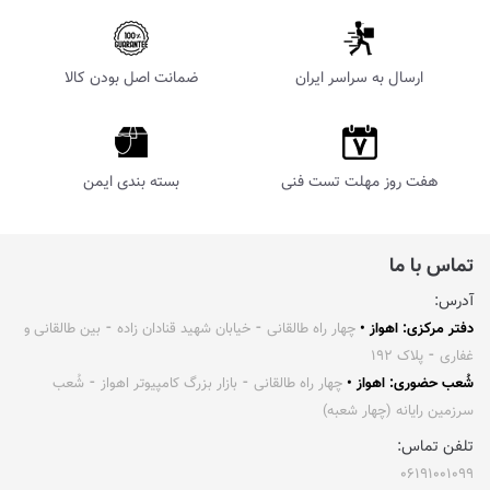
ارسال به سراسر ایران
ضمانت اصل بودن کالا
هفت روز مهلت تست فنی
بسته بندی ایمن
تماس با ما
آدرس:
دفتر مرکزی: اهواز •
چهار راه طالقانی ⁃ خیابان شهید قنادان زاده ⁃ بین طالقانی و
غفاری ⁃ پلاک ۱۹۲
شُعب حضوری: اهواز •
چهار راه طالقانی ⁃ بازار بزرگ کامپیوتر اهواز ⁃ شُعب
سرزمین رایانه (چهار شعبه)
تلفن تماس:
۰۶۱۹۱۰۰۱۰۹۹