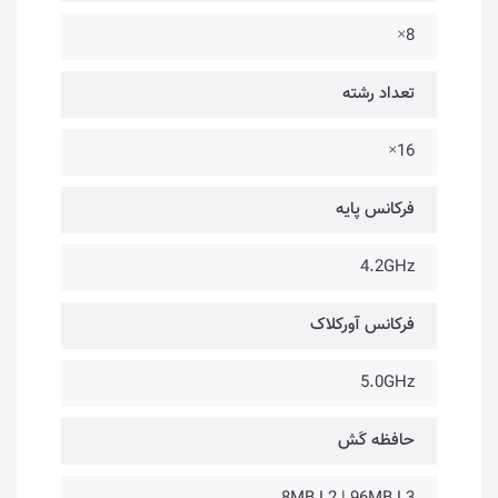
8×
تعداد رشته
16×
فرکانس پایه
4.2GHz
فرکانس آورکلاک
5.0GHz
حافظه کَش