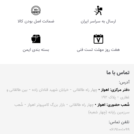
ارسال به سراسر ایران
ضمانت اصل بودن کالا
هفت روز مهلت تست فنی
بسته بندی ایمن
تماس با ما
آدرس:
دفتر مرکزی: اهواز •
چهار راه طالقانی ⁃ خیابان شهید قنادان زاده ⁃ بین طالقانی و
غفاری ⁃ پلاک ۱۹۲
شُعب حضوری: اهواز •
چهار راه طالقانی ⁃ بازار بزرگ کامپیوتر اهواز ⁃ شُعب
سرزمین رایانه (چهار شعبه)
تلفن تماس:
۰۶۱۹۱۰۰۱۰۹۹