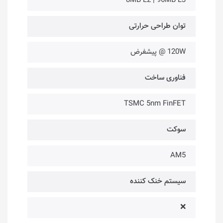
8MB L2 | 96MB L3
توان طراحی حرارتی
120W @ پیشفرض
فناوری ساخت
TSMC 5nm FinFET
سوکت
AM5
سیستم خنک کننده
❌