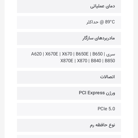
دمای عملیاتی
89°C @ حداکثر
مادربردهای سازگار
سری A620 | X670E | X670 | B650E | B650 |
X870E | X870 | B840 | B850
اتصالات
ورژن PCI Express
PCIe 5.0
نوع حافظه رم