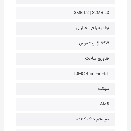
8MB L2 | 32MB L3
توان طراحی حرارتی
65W @ پیشفرض
فناوری ساخت
TSMC 4nm FinFET
سوکت
AM5
سیستم خنک کننده