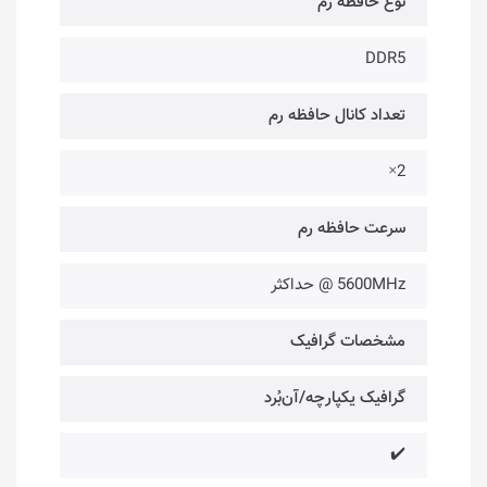
نوع حافظه رم
DDR5
تعداد کانال حافظه رم
2×
سرعت حافظه رم
5600MHz @ حداکثر
مشخصات گرافیک
گرافیک یکپارچه/آن‌بُرد
✔️