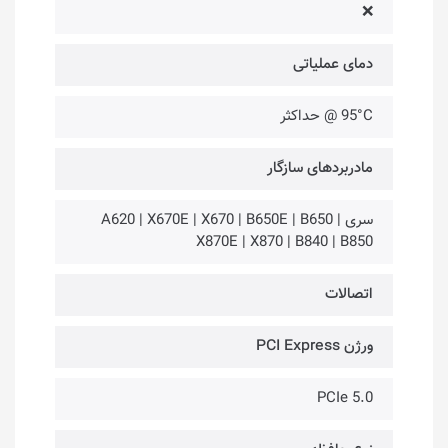
❌
دمای عملیاتی
95°C @ حداکثر
مادربردهای سازگار
سری A620 | X670E | X670 | B650E | B650 |
X870E | X870 | B840 | B850
اتصالات
ورژن PCI Express
PCIe 5.0