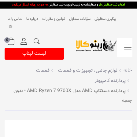
پیگیری سفارش
سؤالات متداول
قوانین و مقررات
درباره ما
تماس با ما
0
لیست لپتاپ
خانه
لوازم جانبی، تجهیزات و قطعات
قطعات
پردازنده کامپیوتر
پردازنده دسکتاپ AMD مدل AMD Ryzen 7 9700X • بدون
جعبه