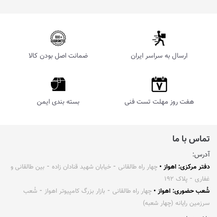
ارسال به سراسر ایران
ضمانت اصل بودن کالا
هفت روز مهلت تست فنی
بسته بندی ایمن
تماس با ما
آدرس:
دفتر مرکزی: اهواز •
چهار راه طالقانی ⁃ خیابان شهید قنادان زاده ⁃ بین طالقانی و
غفاری ⁃ پلاک ۱۹۲
شُعب حضوری: اهواز •
چهار راه طالقانی ⁃ بازار بزرگ کامپیوتر اهواز ⁃ شُعب
سرزمین رایانه (چهار شعبه)