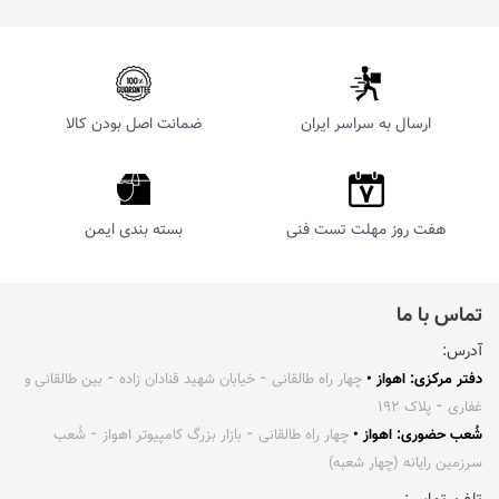
ارسال به سراسر ایران
ضمانت اصل بودن کالا
هفت روز مهلت تست فنی
بسته بندی ایمن
تماس با ما
آدرس:
دفتر مرکزی: اهواز •
چهار راه طالقانی ⁃ خیابان شهید قنادان زاده ⁃ بین طالقانی و
غفاری ⁃ پلاک ۱۹۲
شُعب حضوری: اهواز •
چهار راه طالقانی ⁃ بازار بزرگ کامپیوتر اهواز ⁃ شُعب
سرزمین رایانه (چهار شعبه)