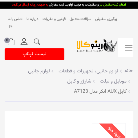
پیگیری سفارش
سؤالات متداول
قوانین و مقررات
درباره ما
تماس با ما
0
لیست لپتاپ
خانه
لوازم جانبی، تجهیزات و قطعات
لوازم جانبی
موبایل و تبلت
شارژر و کابل
کابل AUX انکر مدل A7123
پیشنهاد ویژه