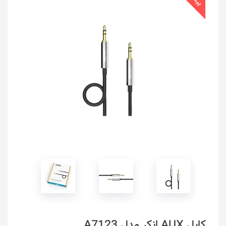
کابل AUX انکر مدل A7123