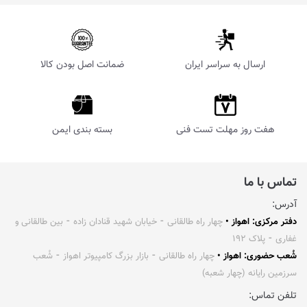
ارسال به سراسر ایران
ضمانت اصل بودن کالا
هفت روز مهلت تست فنی
بسته بندی ایمن
تماس با ما
آدرس:
دفتر مرکزی: اهواز •
چهار راه طالقانی ⁃ خیابان شهید قنادان زاده ⁃ بین طالقانی و
غفاری ⁃ پلاک ۱۹۲
شُعب حضوری: اهواز •
چهار راه طالقانی ⁃ بازار بزرگ کامپیوتر اهواز ⁃ شُعب
سرزمین رایانه (چهار شعبه)
تلفن تماس: