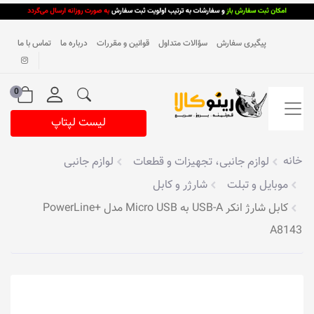
پیگیری سفارش
سؤالات متداول
قوانین و مقررات
درباره ما
تماس با ما
0
لیست لپتاپ
خانه
لوازم جانبی، تجهیزات و قطعات
لوازم جانبی
موبایل و تبلت
شارژر و کابل
کابل شارژ انکر USB-A به Micro USB مدل PowerLine+
A8143