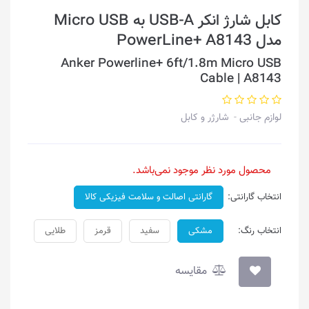
کابل شارژ انکر USB-A به Micro USB
مدل PowerLine+ A8143
Anker Powerline+ 6ft/1.8m Micro USB
Cable | A8143
لوازم جانبی
شارژر و کابل
محصول مورد نظر موجود نمی‌باشد.
انتخاب گارانتی:
گارانتی اصالت و سلامت فیزیکی کالا
انتخاب رنگ:
مشکی
سفید
قرمز
طلایی
مقایسه