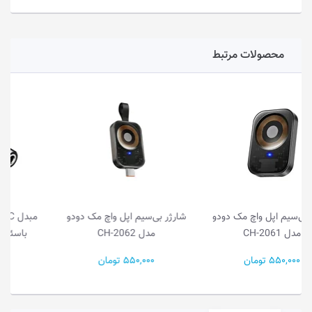
محصولات مرتبط
شارژر بی‌سیم اپل واچ مک دودو
مبدل USB-C به AUX/USB-C
مدل CH-2062
باسئوس مدل CATL4...
550,000 تومان
750,000 تومان