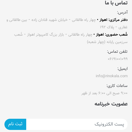
تماس با ما
آدرس:
دفتر مرکزی: اهواز •
چهار راه طالقانی ⁃ خیابان شهید قنادان زاده ⁃ بین طالقانی و
غفاری ⁃ پلاک ۱۹۲
شُعب حضوری: اهواز •
چهار راه طالقانی ⁃ بازار بزرگ کامپیوتر اهواز ⁃ شُعب
سرزمین رایانه (چهار شعبه)
تلفن تماس:
۰۶۱۹۱۰۰۱۰۹۹
ایمیل:
info@rinokala.com
ساعات کاری:
۹:۰۰ صبح الی ۶:۰۰ بعد از ظهر
عضویت خبرنامه
ثبت نام