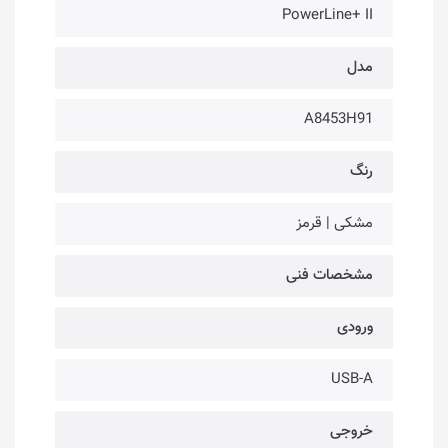
PowerLine+ II
مدل
A8453H91
رنگ
مشکی | قرمز
مشخصات فنی
ورودی
USB-A
خروجی