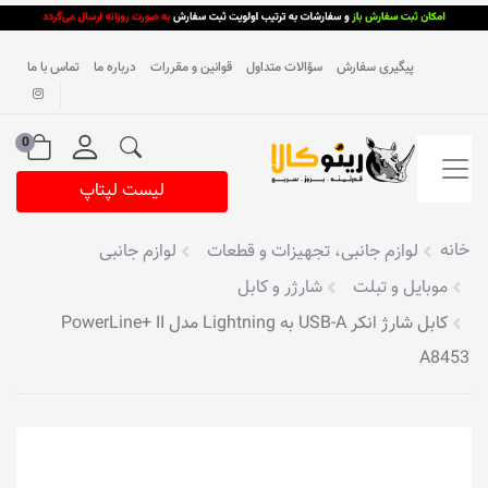
پیگیری سفارش
سؤالات متداول
قوانین و مقررات
درباره ما
تماس با ما
0
لیست لپتاپ
خانه
لوازم جانبی، تجهیزات و قطعات
لوازم جانبی
موبایل و تبلت
شارژر و کابل
کابل شارژ انکر USB-A به Lightning مدل PowerLine+ II
A8453