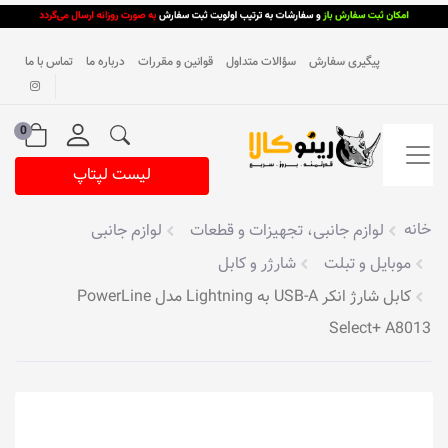
پیگیری سفارش
سؤالات متداول
قوانین و مقررات
درباره ما
تماس با ما
0
لیست لپتاپ
خانه
لوازم جانبی، تجهیزات و قطعات
لوازم جانبی
موبایل و تبلت
شارژر و کابل
کابل شارژ انکر USB-A به Lightning مدل PowerLine
Select+ A8013