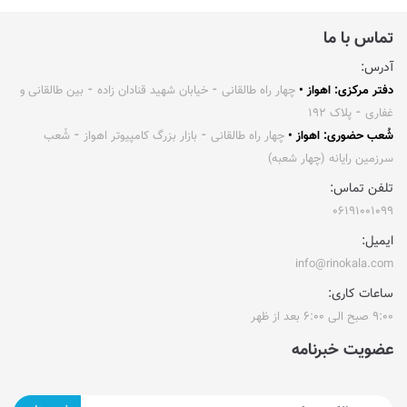
تماس با ما
آدرس:
دفتر مرکزی: اهواز •
چهار راه طالقانی ⁃ خیابان شهید قنادان زاده ⁃ بین طالقانی و
غفاری ⁃ پلاک ۱۹۲
شُعب حضوری: اهواز •
چهار راه طالقانی ⁃ بازار بزرگ کامپیوتر اهواز ⁃ شُعب
سرزمین رایانه (چهار شعبه)
تلفن تماس:
۰۶۱۹۱۰۰۱۰۹۹
ایمیل:
info@rinokala.com
ساعات کاری:
۹:۰۰ صبح الی ۶:۰۰ بعد از ظهر
عضویت خبرنامه