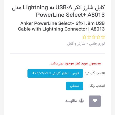
کابل شارژ انکر USB-A به Lightning مدل
PowerLine Select+ A8013
Anker PowerLine Select+ 6ft/1.8m USB
Cable with Lightning Connector | A8013
لوازم جانبی
شارژر و کابل
محصول مورد نظر موجود نمی‌باشد.
انتخاب گارانتی:
فارِس • اعتبار گارانتی تا ۱۴۰۴/۰۹/۰۹
انتخاب رنگ:
مشکی
مقایسه