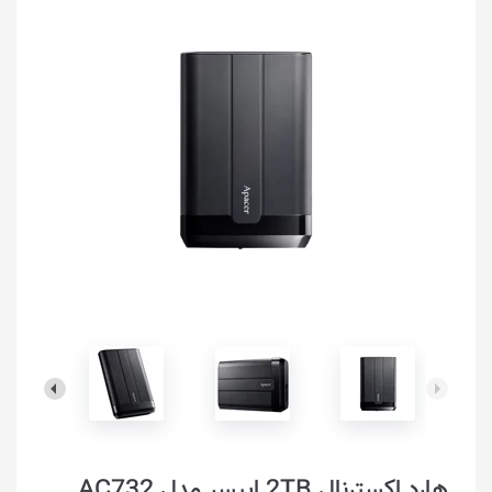
هارد اکسترنال 2TB اپیسر مدل AC732