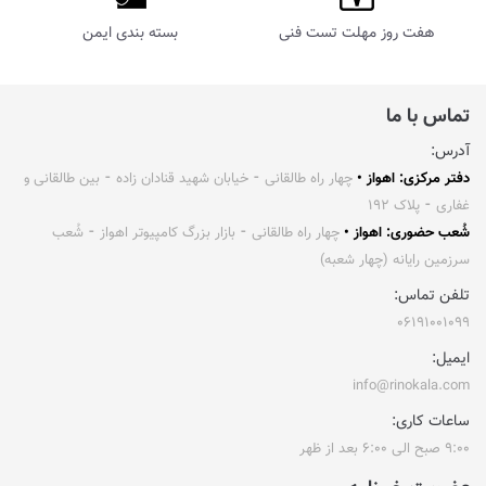
هفت روز مهلت تست فنی
بسته بندی ایمن
تماس با ما
آدرس:
دفتر مرکزی: اهواز •
چهار راه طالقانی ⁃ خیابان شهید قنادان زاده ⁃ بین طالقانی و
غفاری ⁃ پلاک ۱۹۲
شُعب حضوری: اهواز •
چهار راه طالقانی ⁃ بازار بزرگ کامپیوتر اهواز ⁃ شُعب
سرزمین رایانه (چهار شعبه)
تلفن تماس:
۰۶۱۹۱۰۰۱۰۹۹
ایمیل:
info@rinokala.com
ساعات کاری:
۹:۰۰ صبح الی ۶:۰۰ بعد از ظهر