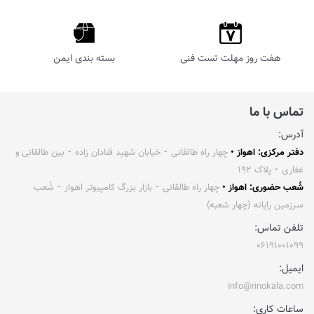
هفت روز مهلت تست فنی
بسته بندی ایمن
تماس با ما
آدرس:
دفتر مرکزی: اهواز •
چهار راه طالقانی ⁃ خیابان شهید قنادان زاده ⁃ بین طالقانی و
غفاری ⁃ پلاک ۱۹۲
شُعب حضوری: اهواز •
چهار راه طالقانی ⁃ بازار بزرگ کامپیوتر اهواز ⁃ شُعب
سرزمین رایانه (چهار شعبه)
تلفن تماس:
۰۶۱۹۱۰۰۱۰۹۹
ایمیل:
info@rinokala.com
ساعات کاری: