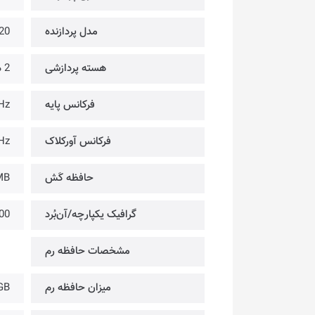
مدل پردازنده
20
هسته پردازشی
2 هسته
فرکانس پایه
Hz
فرکانس آورکلاک
Hz
حافظه کَش
MB
گرافیک یکپارچه/آن‌بُرد
00
مشخصات حافظه رم
میزان حافظه رم
GB