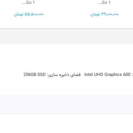
Ga...
Go 1...
55,500,000 تومان
281,400,000 تو