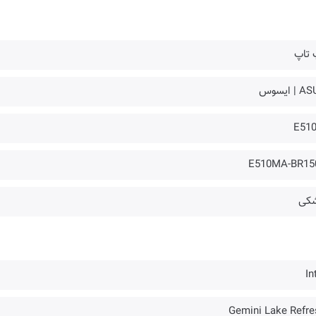
 تاپ
| ایسوس
E51
E510MA-BR15
کی
In
Gemini Lake Refre