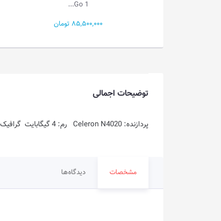
Go 1...
Go 1...
85,500,000 تومان
49,000,000 تومان
توضیحات اجمالی
پردازنده: Celeron N4020 رم: 4 گیگابایت گرافیک: Intel UHD Graphics 600 فضای ذخیره سازی: 256GB SSD
مشخصات
دیدگاه‌ها