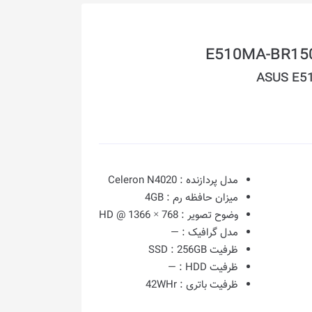
ASUS E5
مدل پردازنده :
Celeron N4020
میزان حافظه رم :
4GB
وضوح تصویر :
768 × 1366 @ HD
مدل گرافیک :
—
ظرفیت SSD :
256GB
ظرفیت HDD :
—
ظرفیت باتری :
42WHr