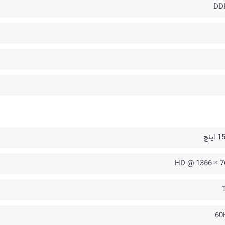
DD
اینچ
768 × 
60