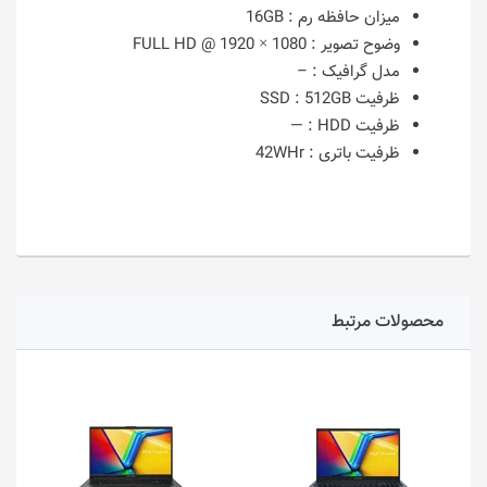
میزان حافظه رم :
16GB
وضوح تصویر :
1080 × 1920 @ FULL HD
مدل گرافیک :
–
ظرفیت SSD :
512GB
ظرفیت HDD :
—
ظرفیت باتری :
42WHr
محصولات مرتبط