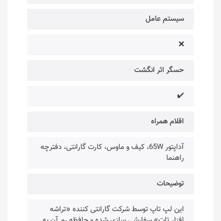
سیستم عامل
❌
حسگر اثر انگشت
✔️
اقلام همراه
آداپتور 65W، کیف و ماوس، کارت گارانتی، دفترچه
راهنما
توضیحات
این لپ تاپ توسط شرکت گارانتی کننده «تراشه
افزار تات» سفارشی سازی شده و حافظه رم آن به