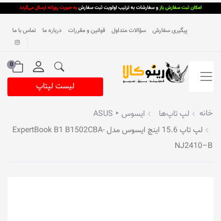
پیگیری سفارش
سؤالات متداول
قوانین و مقررات
درباره ما
تماس با ما
0
لیست لپتاپ
خانه
لپ تاپ‌ها
ایسوس ‣ ASUS
لپ تاپ 15.6 اینچ ایسوس مدل ExpertBook B1 B1502CBA-
NJ2410–B