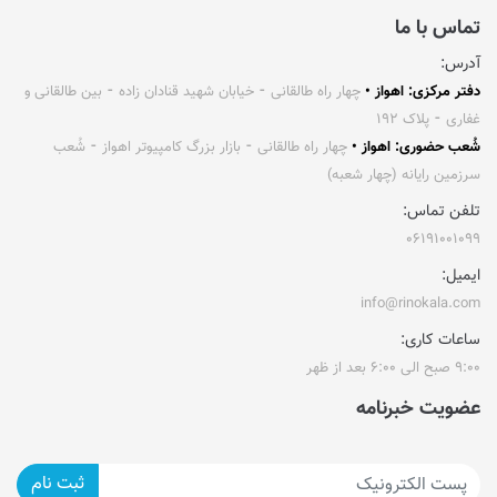
تماس با ما
آدرس:
دفتر مرکزی: اهواز •
چهار راه طالقانی ⁃ خیابان شهید قنادان زاده ⁃ بین طالقانی و
غفاری ⁃ پلاک ۱۹۲
شُعب حضوری: اهواز •
چهار راه طالقانی ⁃ بازار بزرگ کامپیوتر اهواز ⁃ شُعب
سرزمین رایانه (چهار شعبه)
تلفن تماس:
۰۶۱۹۱۰۰۱۰۹۹
ایمیل:
info@rinokala.com
ساعات کاری:
۹:۰۰ صبح الی ۶:۰۰ بعد از ظهر
عضویت خبرنامه
ثبت نام