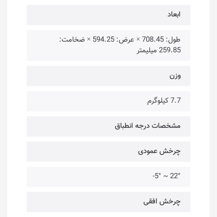
ابعاد
طول: 708.45 × عرض: 594.25 × ضخامت:
259.85 میلیمتر
وزن
7.7 کیلوگرم
مشخصات درجه انطباق
چرخش عمودی
22° ~ 5°-
چرخش افقی