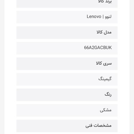
برند کالا
لنوو | Lenovo
مدل کالا
66A2GACBUK
سری کالا
گیمینگ
رنگ
مشکی
مشخصات فنی