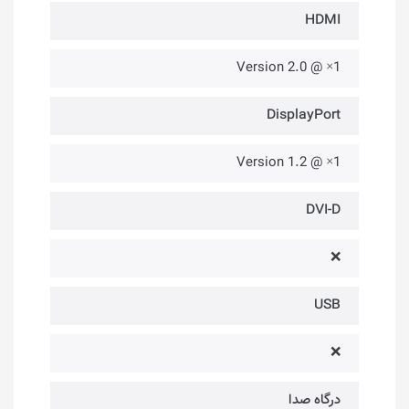
HDMI
1× @ Version 2.0
DisplayPort
1× @ Version 1.2
DVI-D
❌
USB
❌
درگاه صدا