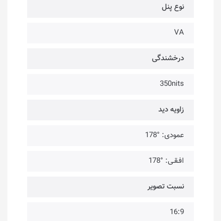
نوع پنل
VA
درخشندگی
350nits
زاویه دید
عمودی: °178
افـقـی: °178
نسبت تصویر
16:9