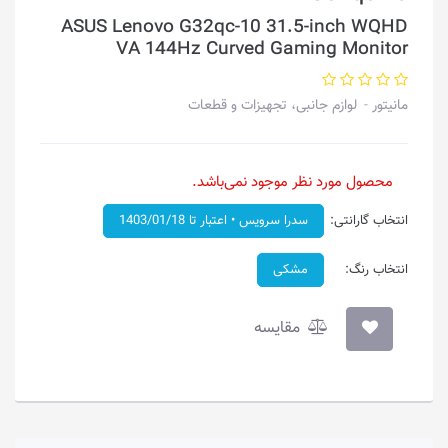
ASUS Lenovo G32qc-10 31.5-inch WQHD
VA 144Hz Curved Gaming Monitor
مانیتور
لوازم جانبی، تجهیزات و قطعات
محصول مورد نظر موجود نمی‌باشد.
انتخاب گارانتی:
سدرا سرویس • اعتبار تا 1403/01/18
انتخاب رنگ:
مشکی
مقایسه