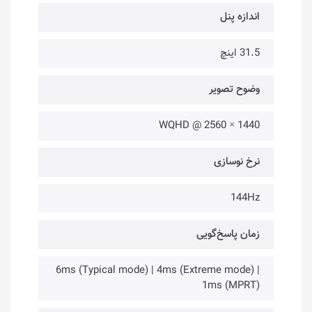
اندازه پنل
31.5 اینچ
وضوح تصویر
WQHD @ 2560 × 1440
نرخ نوسازی
144Hz
زمان پاسخ‌گویی
6ms (Typical mode) | 4ms (Extreme mode) |
1ms (MPRT)