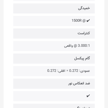
خمیدگی
✔️ @ 1500R
کنتراست
3.000:1 @ واقعی
گام پیکسل
عمودی: 0.272 × افقی: 0.272
ضد انعکاس نور
✔️