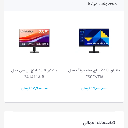
محصولات مرتبط
مانیتور 22.0 اینچ سامسونگ مدل
مانیتور 23.8 اینچ ال جی مدل
م
A-B
24U411A-B
ESSENTIAL...
15,000,0 تومان
17,900,000 تومان
15,000,000
توضیحات اجمالی