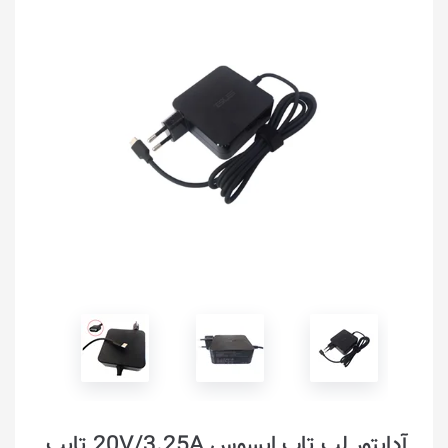
آداپتور لپ تاپ ایسوس 20V/3.25A تایپ