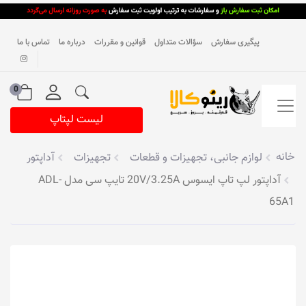
پیگیری سفارش
سؤالات متداول
قوانین و مقررات
درباره ما
تماس با ما
0
لیست لپتاپ
خانه
لوازم جانبی، تجهیزات و قطعات
تجهیزات
آداپتور
آداپتور لپ تاپ ایسوس 20V/3.25A تایپ سی مدل ADL-
65A1