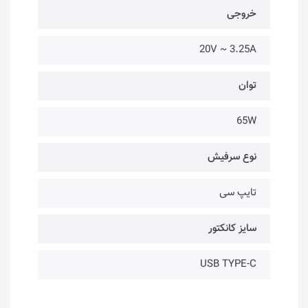
خروجی
20V ~ 3.25A
توان
65W
نوع سرفیش
تایپ سی
سایز کانکتور
USB TYPE-C