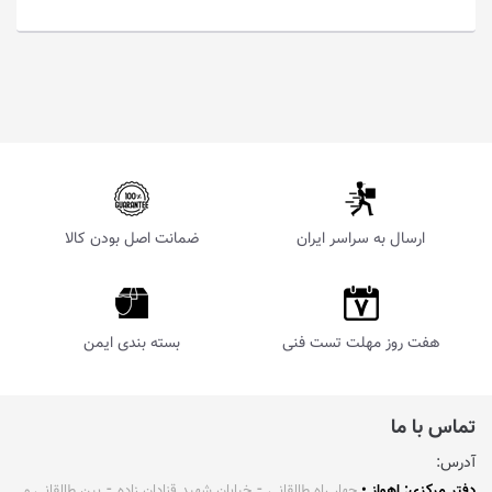
ارسال به سراسر ایران
ضمانت اصل بودن کالا
هفت روز مهلت تست فنی
بسته بندی ایمن
تماس با ما
آدرس:
دفتر مرکزی: اهواز •
چهار راه طالقانی ⁃ خیابان شهید قنادان زاده ⁃ بین طالقانی و