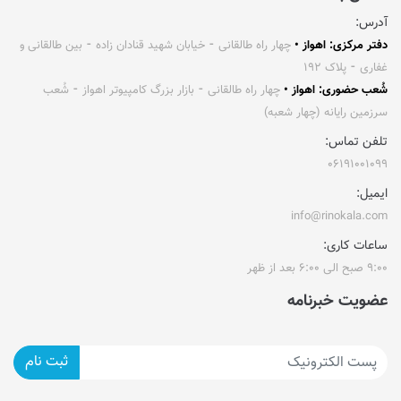
آدرس:
دفتر مرکزی: اهواز •
چهار راه طالقانی ⁃ خیابان شهید قنادان زاده ⁃ بین طالقانی و
غفاری ⁃ پلاک ۱۹۲
شُعب حضوری: اهواز •
چهار راه طالقانی ⁃ بازار بزرگ کامپیوتر اهواز ⁃ شُعب
سرزمین رایانه (چهار شعبه)
تلفن تماس:
۰۶۱۹۱۰۰۱۰۹۹
ایمیل:
info@rinokala.com
ساعات کاری:
۹:۰۰ صبح الی ۶:۰۰ بعد از ظهر
عضویت خبرنامه
ثبت نام