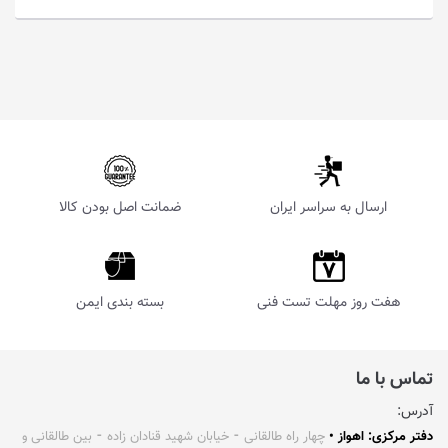
ارسال به سراسر ایران
ضمانت اصل بودن کالا
هفت روز مهلت تست فنی
بسته بندی ایمن
تماس با ما
آدرس:
دفتر مرکزی: اهواز •
چهار راه طالقانی ⁃ خیابان شهید قنادان زاده ⁃ بین طالقانی و