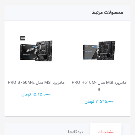
محصولات مرتبط
مادربرد MSI مدل PRO H610M-
مادربرد MSI مدل PRO B760M-E
B
15,450,000 تومان
11,545,000 تومان
مشخصات
دیدگاه‌ها