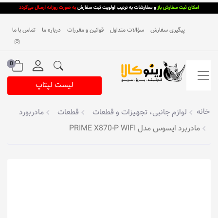
پیگیری سفارش
سؤالات متداول
قوانین و مقررات
درباره ما
تماس با ما
0
لیست لپتاپ
خانه
لوازم جانبی، تجهیزات و قطعات
قطعات
مادربورد
مادربرد ایسوس مدل PRIME X870-P WIFI