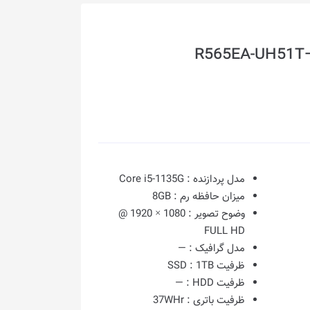
مدل پردازنده :
Core i5-1135G
میزان حافظه رم :
8GB
وضوح تصویر :
1080 × 1920 @
FULL HD
مدل گرافیک :
—
ظرفیت SSD :
1TB
ظرفیت HDD :
—
ظرفیت باتری :
37WHr