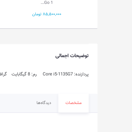
Go 1...
Go 1...
85,500 تومان
49,000,000 تومان
توضیحات اجمالی
پردازنده: Core i5-1135G7 رم: 8 گیگابایت گرافیک: Intel UHD Graphics فضای ذخیره سازی: 1TB SSD
مشخصات
دیدگاه‌ها