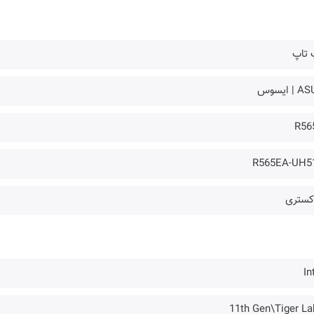
 تاپ
| ایسوس
R56
R565EA-UH5
کستری
In
11th Gen\Tiger La