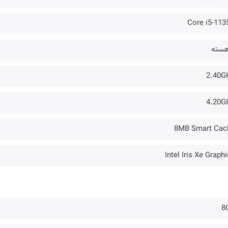
Core i5-113
2.40G
4.20G
8MB Smart Cac
Intel Iris Xe Graph
8