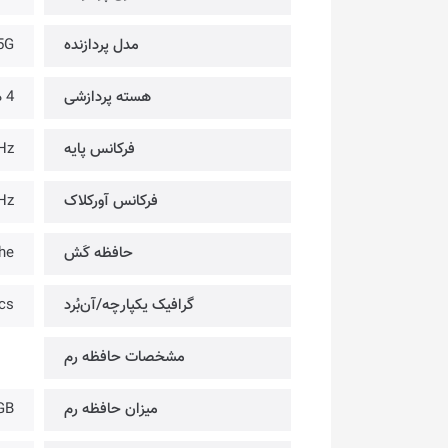
مدل پردازنده
5G
هسته پردازشی
4 هسته
فرکانس پایه
Hz
فرکانس آورکلاک
Hz
حافظه کَش
he
گرافیک یکپارچه/آن‌بُرد
ics
مشخصات حافظه رم
میزان حافظه رم
GB