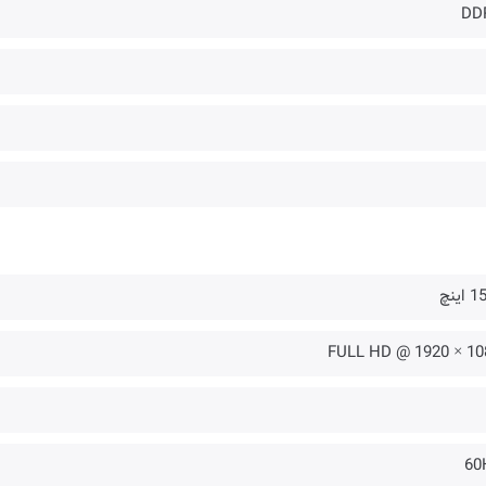
DD
اینچ
1080 × 1920 
60