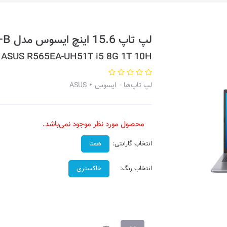
لپ تاپ 15.6 اینچ ایسوس مدل R565EA-UH51T–B
ASUS R565EA-UH51T i5 8G 1T 10H
لپ تاپ‌ها
ایسوس ‣ ASUS
محصول مورد نظر موجود نمی‌باشد.
انتخاب گارانتی:
همتا
انتخاب رنگ:
خاکستری