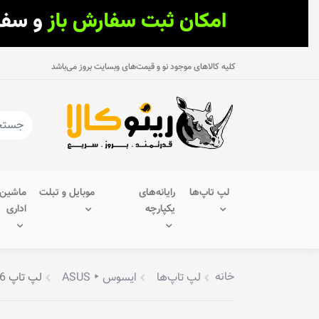
کلیه کالاهای موجود نو و قیمت‌های وبسایت بروز می‌باشد
لپ تاپ‌ها
رایانه‌های
موبایل و تبلت
ماشین‌
یکپارچه
اداری
خانه
لپ تاپ‌ها
ایسوس ‣ ASUS
لپ تاپ 15.6 اینچ ایسوس مدل R565EA-UH51T–B