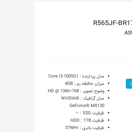
AS
مدل پردازنده :
Core i3-1005G1
میزان حافظه رم :
4GB
وضوح تصویر :
768×1366 @ HD
مدل گرافیک :
NVIDIA®
GeForce® MX130
ظرفیت SSD :
—
ظرفیت HDD :
1TB
ظرفیت باتری :
37WHr