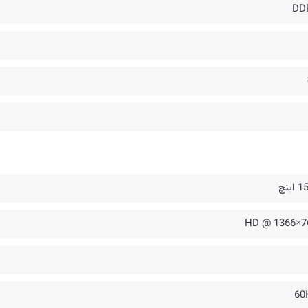
DD
اینچ
768×1
60