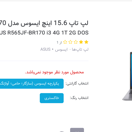
لپ تاپ 15.6 اینچ ایسوس مدل R565JF-BR170
US R565JF-BR170 i3 4G 1T 2G DOS
از 1
لپ تاپ‌ها
ایسوس ‣ ASUS
محصول مورد نظر موجود نمی‌باشد.
انتخاب گارانتی:
یکپارچه ایسوس (سازگار؛ حامی؛ آواژنگ)
انتخاب رنگ:
خاکستری