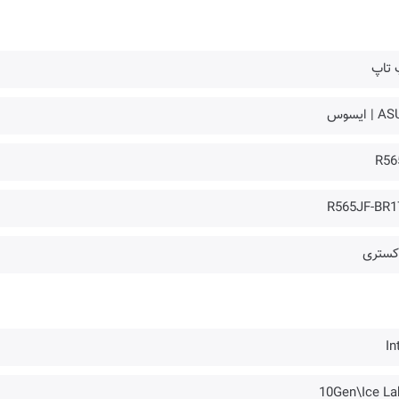
 تاپ
| ایسوس
R56
R565JF-BR1
کستری
In
10Gen\Ice La