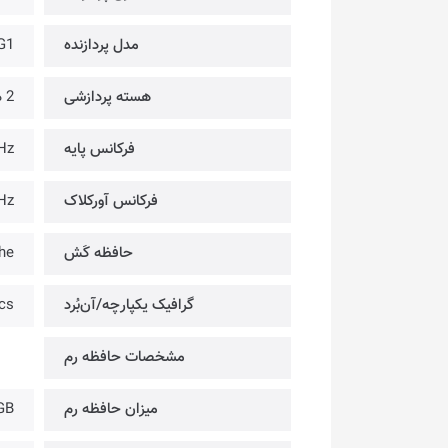
مدل پردازنده
G1
هسته پردازشی
2 هسته
فرکانس پایه
Hz
فرکانس آورکلاک
Hz
حافظه کَش
he
گرافیک یکپارچه/آن‌بُرد
cs
مشخصات حافظه رم
میزان حافظه رم
GB