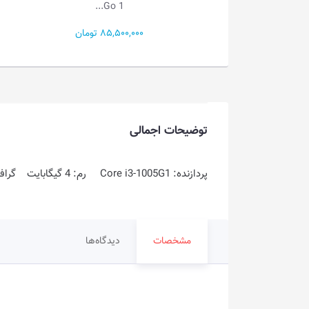
Go 1...
Go 1...
85,500 تومان
49,000,000 تومان
توضیحات اجمالی
پردازنده: Core i3-1005G1 رم: 4 گیگابایت گرافیک: 2 گیگابایت فضای ذخیره سازی: 1TB HDD
مشخصات
دیدگاه‌ها