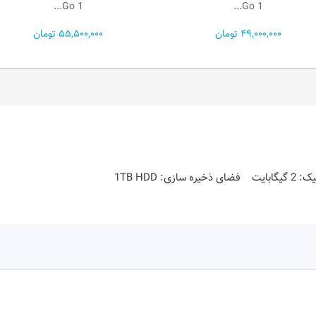
Ga...
Go 1...
55,500,000 تومان
281,400,000 تومان